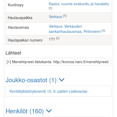
Kaatui, ruumis evakuoitu ja haudattu
Kuolinsyy
[1]
[1]
Varkaus
Hautauspaikka
Varkaus, Varkauden
Hautausmaa
[1]
sankarihautausmaa, Pirtinniemi
[1]
171
Hautapaikan numero
Lähteet
[1] Menehtyneet-tietokanta: http://kronos.narc.fi/menehtyneet/
Joukko-osastot (1)
Kenttätykistörykmentti 15, 9. patteri (Jatkosota)
Henkilöt (160)