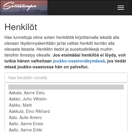
Toggl
naviga
Henkilöt
Hae tunnettuja viime sotien henkilöitä kirjoittamalla tekstiä alla
olevaan täydennyskenttään ja/tai valitse henkilö kentän alla
olevasta listasta. Henkilön tiedot ja suosituslinkkejä muihin
tietoihin ilmestyy oikealle.
Jos etsimääsi henkilöä ei löydy, voit
tutkia hänen vaiheitaan
joukko-osastonäkymässä
, jos tiedät
missä joukko-osastossa hän on palvellut.