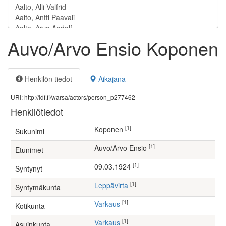
Auvo/Arvo Ensio Koponen
Henkilön tiedot
Aikajana
URI: http://ldf.fi/warsa/actors/person_p277462
Henkilötiedot
[1]
Koponen
Sukunimi
[1]
Auvo/Arvo Ensio
Etunimet
[1]
09.03.1924
Syntynyt
[1]
Leppävirta
Syntymäkunta
[1]
Varkaus
Kotikunta
[1]
Varkaus
Asuinkunta