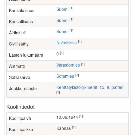
[1]
Suomi
Kansalaisuus
[1]
Suomi
Kansallisuus
[1]
Suomi
Äidinkieli
[1]
Naimisissa
Siviilisääty
[1]
0
Lasten lukumäärä
[1]
varastomies
Ammatti
[1]
Sotamies
Sotilasarvo
Kenttätykistörykmentti 15, 9. patteri
Joukko-osasto
[1]
Kuolintiedot
[1]
10.06.1944
Kuolinpäivä
[1]
Kannas
Kuolinpaikka