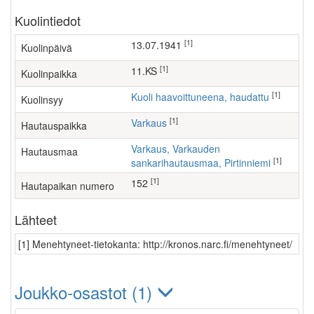
Kuolintiedot
[1]
13.07.1941
Kuolinpäivä
[1]
11.KS
Kuolinpaikka
[1]
Kuoli haavoittuneena, haudattu
Kuolinsyy
[1]
Varkaus
Hautauspaikka
Varkaus, Varkauden
Hautausmaa
[1]
sankarihautausmaa, Pirtinniemi
[1]
152
Hautapaikan numero
Lähteet
[1] Menehtyneet-tietokanta: http://kronos.narc.fi/menehtyneet/
Joukko-osastot (1)