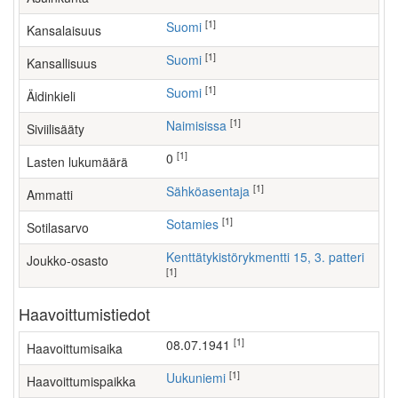
[1]
Suomi
Kansalaisuus
[1]
Suomi
Kansallisuus
[1]
Suomi
Äidinkieli
[1]
Naimisissa
Siviilisääty
[1]
0
Lasten lukumäärä
[1]
sähköasentaja
Ammatti
[1]
Sotamies
Sotilasarvo
Kenttätykistörykmentti 15, 3. patteri
Joukko-osasto
[1]
Haavoittumistiedot
[1]
08.07.1941
Haavoittumisaika
[1]
Uukuniemi
Haavoittumispaikka