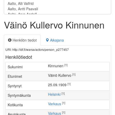
Väinö Kullervo Kinnunen
Henkilön tiedot
Aikajana
URI: http://ldf.fi/warsa/actors/person_p277457
Henkilötiedot
[1]
Kinnunen
Sukunimi
[1]
Väinö Kullervo
Etunimet
[1]
25.09.1909
Syntynyt
[1]
Helsinki
Syntymäkunta
[1]
Varkaus
Kotikunta
[1]
Varkaus
Asuinkunta