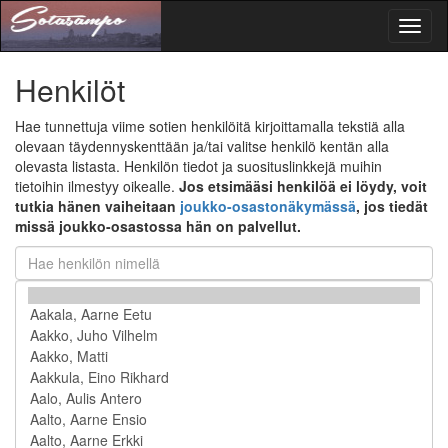
Toggl
naviga
Henkilöt
Hae tunnettuja viime sotien henkilöitä kirjoittamalla tekstiä alla
olevaan täydennyskenttään ja/tai valitse henkilö kentän alla
olevasta listasta. Henkilön tiedot ja suosituslinkkejä muihin
tietoihin ilmestyy oikealle.
Jos etsimääsi henkilöä ei löydy, voit
tutkia hänen vaiheitaan
joukko-osastonäkymässä
, jos tiedät
missä joukko-osastossa hän on palvellut.