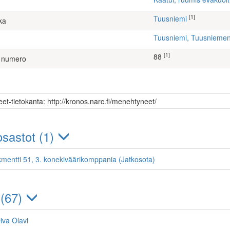
[1]
Tuusniemi
ka
Tuusniemi, Tuusniem
[1]
88
 numero
et-tietokanta: http://kronos.narc.fi/menehtyneet/
sastot (1)
kmentti 51, 3. konekiväärikomppania (Jatkosota)
 (67)
iva Olavi