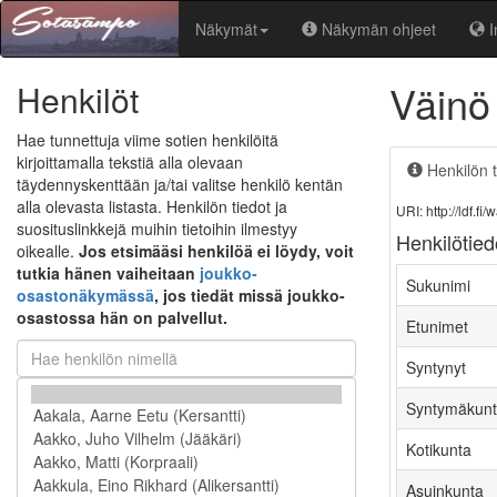
Näkymät
Näkymän ohjeet
I
Väinö
Henkilöt
Hae tunnettuja viime sotien henkilöitä
kirjoittamalla tekstiä alla olevaan
Henkilön t
täydennyskenttään ja/tai valitse henkilö kentän
alla olevasta listasta. Henkilön tiedot ja
URI: http://ldf.
suosituslinkkejä muihin tietoihin ilmestyy
Henkilötied
oikealle.
Jos etsimääsi henkilöä ei löydy, voit
tutkia hänen vaiheitaan
joukko-
Sukunimi
osastonäkymässä
, jos tiedät missä joukko-
osastossa hän on palvellut.
Etunimet
Syntynyt
Syntymäkun
Kotikunta
Asuinkunta