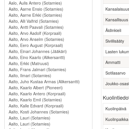
Kansalaisuu
Kansallisuus
Äidinkieli
Siviilisääty
Lasten luku
Ammatti
Sotilasarvo
Joukko-osas
Kuolintiedo
Kuolinpäivä
Kuolinpaikka