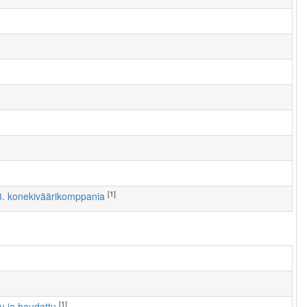
[1]
 3. konekiväärikomppania
[1]
tu ja haudattu