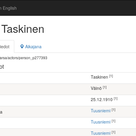
n English
 Taskinen
iedot
Aikajana
fi/warsa/actors/person_p277393
ot
[1]
Taskinen
[1]
Väinö
[1]
25.12.1910
[1]
Tuusniemi
ta
[1]
Tuusniemi
[1]
Tuusniemi