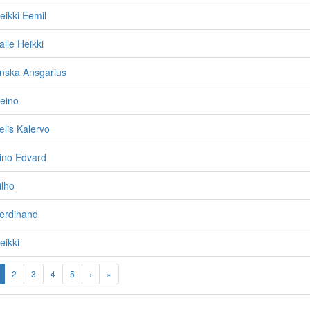
eikki Eemil
alle Heikki
Anska Ansgarius
eino
elis Kalervo
ino Edvard
ilho
Ferdinand
eikki
2
3
4
5
›
»