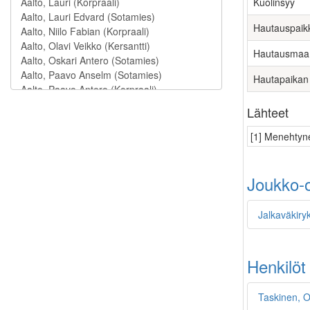
Kuolinsyy
Hautauspaik
Hautausmaa
Hautapaikan
Lähteet
[1] Menehtyne
Joukko-o
Jalkaväkiry
Henkilöt
Taskinen, O