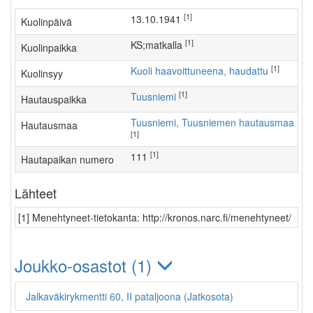
[1]
13.10.1941
Kuolinpäivä
[1]
KS;matkalla
Kuolinpaikka
[1]
Kuoli haavoittuneena, haudattu
Kuolinsyy
[1]
Tuusniemi
Hautauspaikka
Tuusniemi, Tuusniemen hautausmaa
Hautausmaa
[1]
[1]
111
Hautapaikan numero
Lähteet
[1] Menehtyneet-tietokanta: http://kronos.narc.fi/menehtyneet/
Joukko-osastot (1)
Jalkaväkirykmentti 60, II pataljoona (Jatkosota)