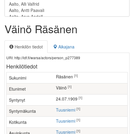
Väinö Räsänen
Henkilön tiedot
Aikajana
URI: http://ldf.fi/warsa/actors/person_p277389
Henkilötiedot
[1]
Räsänen
Sukunimi
[1]
Väinö
Etunimet
[1]
24.07.1909
Syntynyt
[1]
Tuusniemi
Syntymäkunta
[1]
Tuusniemi
Kotikunta
[1]
Tuusniemi
Asuinkunta