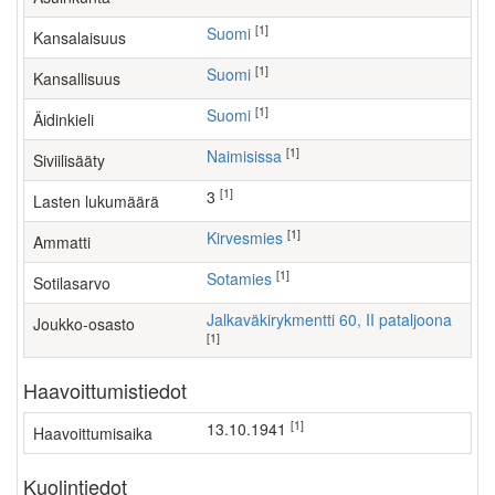
[1]
Suomi
Kansalaisuus
[1]
Suomi
Kansallisuus
[1]
Suomi
Äidinkieli
[1]
Naimisissa
Siviilisääty
[1]
3
Lasten lukumäärä
[1]
kirvesmies
Ammatti
[1]
Sotamies
Sotilasarvo
Jalkaväkirykmentti 60, II pataljoona
Joukko-osasto
[1]
Haavoittumistiedot
[1]
13.10.1941
Haavoittumisaika
Kuolintiedot