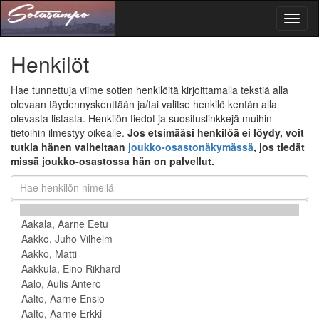
Toggl
naviga
Henkilöt
Hae tunnettuja viime sotien henkilöitä kirjoittamalla tekstiä alla
olevaan täydennyskenttään ja/tai valitse henkilö kentän alla
olevasta listasta. Henkilön tiedot ja suosituslinkkejä muihin
tietoihin ilmestyy oikealle.
Jos etsimääsi henkilöä ei löydy, voit
tutkia hänen vaiheitaan
joukko-osastonäkymässä
, jos tiedät
missä joukko-osastossa hän on palvellut.