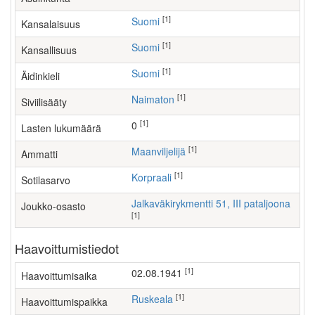
[1]
Suomi
Kansalaisuus
[1]
Suomi
Kansallisuus
[1]
Suomi
Äidinkieli
[1]
Naimaton
Siviilisääty
[1]
0
Lasten lukumäärä
[1]
maanviljelijä
Ammatti
[1]
Korpraali
Sotilasarvo
Jalkaväkirykmentti 51, III pataljoona
Joukko-osasto
[1]
Haavoittumistiedot
[1]
02.08.1941
Haavoittumisaika
[1]
Ruskeala
Haavoittumispaikka