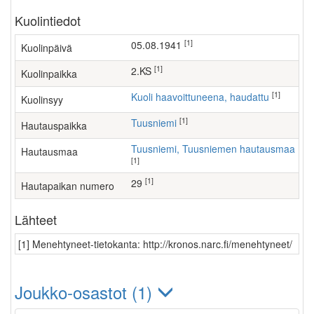
Kuolintiedot
[1]
05.08.1941
Kuolinpäivä
[1]
2.KS
Kuolinpaikka
[1]
Kuoli haavoittuneena, haudattu
Kuolinsyy
[1]
Tuusniemi
Hautauspaikka
Tuusniemi, Tuusniemen hautausmaa
Hautausmaa
[1]
[1]
29
Hautapaikan numero
Lähteet
[1] Menehtyneet-tietokanta: http://kronos.narc.fi/menehtyneet/
Joukko-osastot (1)