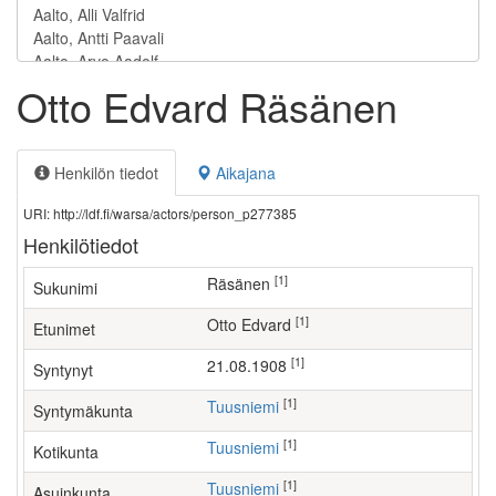
Otto Edvard Räsänen
Henkilön tiedot
Aikajana
URI: http://ldf.fi/warsa/actors/person_p277385
Henkilötiedot
[1]
Räsänen
Sukunimi
[1]
Otto Edvard
Etunimet
[1]
21.08.1908
Syntynyt
[1]
Tuusniemi
Syntymäkunta
[1]
Tuusniemi
Kotikunta
[1]
Tuusniemi
Asuinkunta