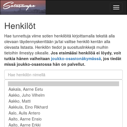
Toggl
naviga
Henkilöt
Hae tunnettuja viime sotien henkilöitä kirjoittamalla tekstiä alla
olevaan täydennyskenttään ja/tai valitse henkilö kentän alla
olevasta listasta. Henkilön tiedot ja suosituslinkkejä muihin
tietoihin ilmestyy oikealle.
Jos etsimääsi henkilöä ei löydy, voit
tutkia hänen vaiheitaan
joukko-osastonäkymässä
, jos tiedät
missä joukko-osastossa hän on palvellut.