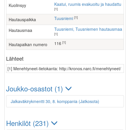
Kaatui, ruumis evakuoitu ja haudattu
Kuolinsyy
[1]
[1]
Tuusniemi
Hautauspaikka
Tuusniemi, Tuusniemen hautausmaa
Hautausmaa
[1]
[1]
116
Hautapaikan numero
Lähteet
[1] Menehtyneet-tietokanta: http://kronos.narc.fi/menehtyneet/
Joukko-osastot (1)
Jalkaväkirykmentti 30, 8. komppania (Jatkosota)
Henkilöt (231)