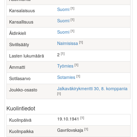
[1]
Suomi
Kansalaisuus
[1]
Suomi
Kansallisuus
[1]
Suomi
Äidinkieli
[1]
Naimisissa
Siviilisääty
[1]
2
Lasten lukumäärä
[1]
työmies
Ammatti
[1]
Sotamies
Sotilasarvo
Jalkaväkirykmentti 30, 8. komppania
Joukko-osasto
[1]
Kuolintiedot
[1]
19.10.1941
Kuolinpäivä
[1]
Gavrilovskaja
Kuolinpaikka