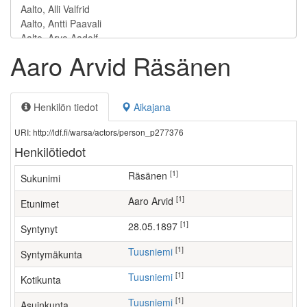
Aaro Arvid Räsänen
Henkilön tiedot
Aikajana
URI: http://ldf.fi/warsa/actors/person_p277376
Henkilötiedot
[1]
Räsänen
Sukunimi
[1]
Aaro Arvid
Etunimet
[1]
28.05.1897
Syntynyt
[1]
Tuusniemi
Syntymäkunta
[1]
Tuusniemi
Kotikunta
[1]
Tuusniemi
Asuinkunta