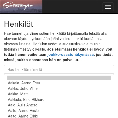
Toggl
naviga
Henkilöt
Hae tunnettuja viime sotien henkilöitä kirjoittamalla tekstiä alla
olevaan täydennyskenttään ja/tai valitse henkilö kentän alla
olevasta listasta. Henkilön tiedot ja suosituslinkkejä muihin
tietoihin ilmestyy oikealle.
Jos etsimääsi henkilöä ei löydy, voit
tutkia hänen vaiheitaan
joukko-osastonäkymässä
, jos tiedät
missä joukko-osastossa hän on palvellut.