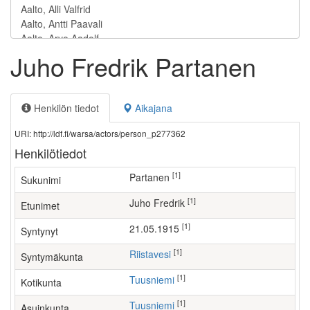
Juho Fredrik Partanen
Henkilön tiedot
Aikajana
URI: http://ldf.fi/warsa/actors/person_p277362
Henkilötiedot
[1]
Partanen
Sukunimi
[1]
Juho Fredrik
Etunimet
[1]
21.05.1915
Syntynyt
[1]
Riistavesi
Syntymäkunta
[1]
Tuusniemi
Kotikunta
[1]
Tuusniemi
Asuinkunta