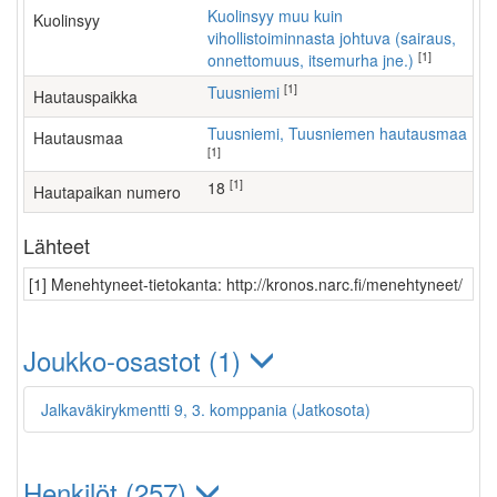
Kuolinsyy muu kuin
Kuolinsyy
vihollistoiminnasta johtuva (sairaus,
[1]
onnettomuus, itsemurha jne.)
[1]
Tuusniemi
Hautauspaikka
Tuusniemi, Tuusniemen hautausmaa
Hautausmaa
[1]
[1]
18
Hautapaikan numero
Lähteet
[1] Menehtyneet-tietokanta: http://kronos.narc.fi/menehtyneet/
Joukko-osastot (1)
Jalkaväkirykmentti 9, 3. komppania (Jatkosota)
Henkilöt (257)