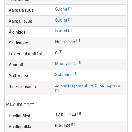
[1]
Suomi
Kansalaisuus
[1]
Suomi
Kansallisuus
[1]
Suomi
Äidinkieli
[1]
Naimisissa
Siviilisääty
[1]
0
Lasten lukumäärä
[1]
maanviljelijä
Ammatti
[1]
Sotamies
Sotilasarvo
Jalkaväkirykmentti 9, 3. komppania
Joukko-osasto
[1]
Kuolintiedot
[1]
17.02.1944
Kuolinpäivä
[1]
5.SotaS
Kuolinpaikka