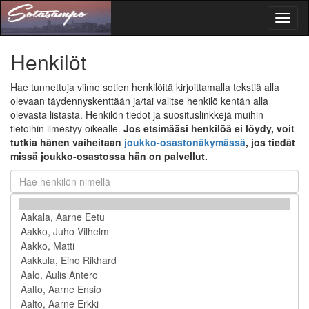
Toggl
naviga
Henkilöt
Hae tunnettuja viime sotien henkilöitä kirjoittamalla tekstiä alla
olevaan täydennyskenttään ja/tai valitse henkilö kentän alla
olevasta listasta. Henkilön tiedot ja suosituslinkkejä muihin
tietoihin ilmestyy oikealle.
Jos etsimääsi henkilöä ei löydy, voit
tutkia hänen vaiheitaan
joukko-osastonäkymässä
, jos tiedät
missä joukko-osastossa hän on palvellut.