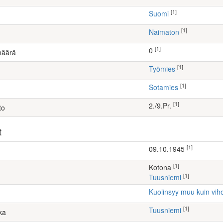
[1]
Suomi
[1]
Naimaton
[1]
0
määrä
[1]
työmies
[1]
Sotamies
[1]
2./9.Pr.
to
t
[1]
09.10.1945
[1]
kotona
[1]
Tuusniemi
Kuolinsyy muu kuin vih
[1]
Tuusniemi
ka