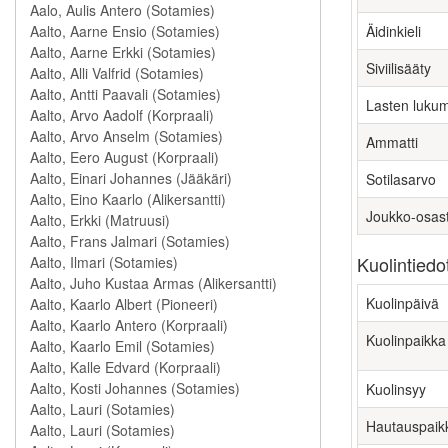
Äidinkieli
Siviilisääty
Lasten luku
Ammatti
Sotilasarvo
Joukko-osas
Kuolintiedo
Kuolinpäivä
Kuolinpaikka
Kuolinsyy
Hautauspaik