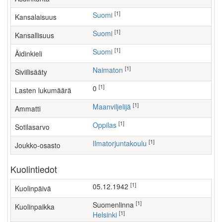
[1]
Suomi
Kansalaisuus
[1]
Suomi
Kansallisuus
[1]
Suomi
Äidinkieli
[1]
Naimaton
Siviilisääty
[1]
0
Lasten lukumäärä
[1]
maanviljelijä
Ammatti
[1]
Oppilas
Sotilasarvo
[1]
Ilmatorjuntakoulu
Joukko-osasto
Kuolintiedot
[1]
05.12.1942
Kuolinpäivä
[1]
Suomenlinna
Kuolinpaikka
[1]
Helsinki