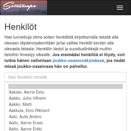
Toggl
naviga
Henkilöt
Hae tunnettuja viime sotien henkilöitä kirjoittamalla tekstiä alla
olevaan täydennyskenttään ja/tai valitse henkilö kentän alla
olevasta listasta. Henkilön tiedot ja suosituslinkkejä muihin
tietoihin ilmestyy oikealle.
Jos etsimääsi henkilöä ei löydy, voit
tutkia hänen vaiheitaan
joukko-osastonäkymässä
, jos tiedät
missä joukko-osastossa hän on palvellut.