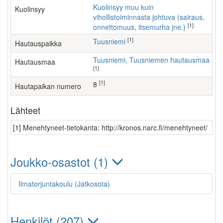
Kuolinsyy muu kuin
Kuolinsyy
vihollistoiminnasta johtuva (sairaus,
[1]
onnettomuus, itsemurha jne.)
[1]
Tuusniemi
Hautauspaikka
Tuusniemi, Tuusniemen hautausmaa
Hautausmaa
[1]
[1]
8
Hautapaikan numero
Lähteet
[1] Menehtyneet-tietokanta: http://kronos.narc.fi/menehtyneet/
Joukko-osastot (1)
Ilmatorjuntakoulu (Jatkosota)
Henkilöt (207)