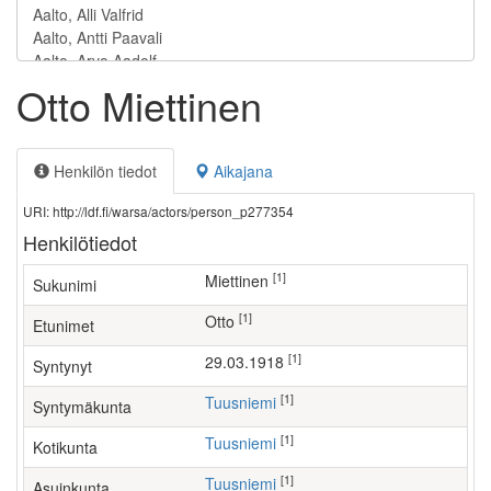
Otto Miettinen
Henkilön tiedot
Aikajana
URI: http://ldf.fi/warsa/actors/person_p277354
Henkilötiedot
[1]
Miettinen
Sukunimi
[1]
Otto
Etunimet
[1]
29.03.1918
Syntynyt
[1]
Tuusniemi
Syntymäkunta
[1]
Tuusniemi
Kotikunta
[1]
Tuusniemi
Asuinkunta