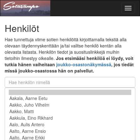
Toggl
naviga
Henkilöt
Hae tunnettuja viime sotien henkilöitä kirjoittamalla tekstiä alla
olevaan täydennyskenttään ja/tai valitse henkilö kentän alla
olevasta listasta. Henkilön tiedot ja suosituslinkkejä muihin
tietoihin ilmestyy oikealle.
Jos etsimääsi henkilöä ei löydy, voit
tutkia hänen vaiheitaan
joukko-osastonäkymässä
, jos tiedät
missä joukko-osastossa hän on palvellut.