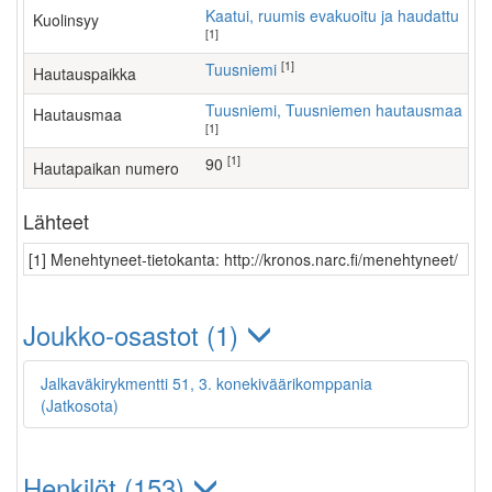
Kaatui, ruumis evakuoitu ja haudattu
Kuolinsyy
[1]
[1]
Tuusniemi
Hautauspaikka
Tuusniemi, Tuusniemen hautausmaa
Hautausmaa
[1]
[1]
90
Hautapaikan numero
Lähteet
[1] Menehtyneet-tietokanta: http://kronos.narc.fi/menehtyneet/
Joukko-osastot (1)
Jalkaväkirykmentti 51, 3. konekiväärikomppania
(Jatkosota)
Henkilöt (153)