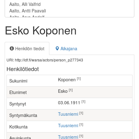
Esko Koponen
Henkilön tiedot
Aikajana
URI: http://ldf.fi/warsa/actors/person_p277343
Henkilötiedot
[1]
Koponen
Sukunimi
[1]
Esko
Etunimet
[1]
03.06.1911
Syntynyt
[1]
Tuusniemi
Syntymäkunta
[1]
Tuusniemi
Kotikunta
[1]
Tuusniemi
Asuinkunta