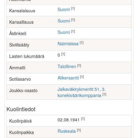
[1]
Suomi
Kansalaisuus
[1]
Suomi
Kansallisuus
[1]
Suomi
Äidinkieli
[1]
Naimisissa
Siviilisääty
[1]
0
Lasten lukumäärä
[1]
talollinen
Ammatti
[1]
Alikersantti
Sotilasarvo
Jalkaväkirykmentti 51, 3.
Joukko-osasto
[1]
konekiväärikomppania
Kuolintiedot
[1]
02.08.1941
Kuolinpäivä
[1]
Ruskeala
Kuolinpaikka