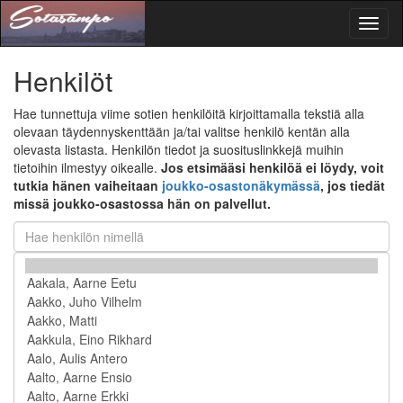
Toggl
naviga
Henkilöt
Hae tunnettuja viime sotien henkilöitä kirjoittamalla tekstiä alla
olevaan täydennyskenttään ja/tai valitse henkilö kentän alla
olevasta listasta. Henkilön tiedot ja suosituslinkkejä muihin
tietoihin ilmestyy oikealle.
Jos etsimääsi henkilöä ei löydy, voit
tutkia hänen vaiheitaan
joukko-osastonäkymässä
, jos tiedät
missä joukko-osastossa hän on palvellut.