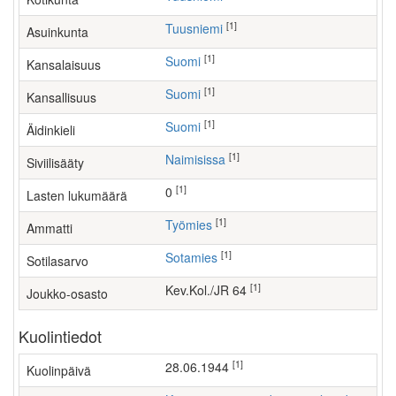
[1]
Tuusniemi
Asuinkunta
[1]
Suomi
Kansalaisuus
[1]
Suomi
Kansallisuus
[1]
Suomi
Äidinkieli
[1]
Naimisissa
Siviilisääty
[1]
0
Lasten lukumäärä
[1]
työmies
Ammatti
[1]
Sotamies
Sotilasarvo
[1]
Kev.Kol./JR 64
Joukko-osasto
Kuolintiedot
[1]
28.06.1944
Kuolinpäivä