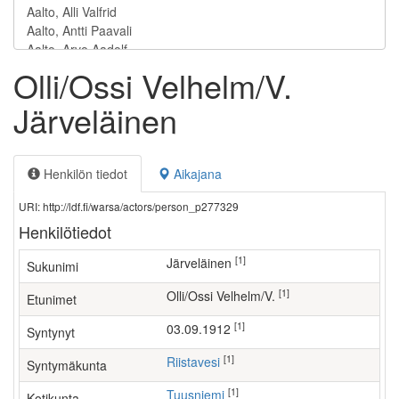
Olli/Ossi Velhelm/V.
Järveläinen
Henkilön tiedot
Aikajana
URI: http://ldf.fi/warsa/actors/person_p277329
Henkilötiedot
[1]
Järveläinen
Sukunimi
[1]
Olli/Ossi Velhelm/V.
Etunimet
[1]
03.09.1912
Syntynyt
[1]
Riistavesi
Syntymäkunta
[1]
Tuusniemi
Kotikunta