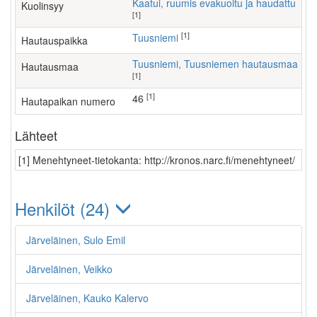
Kaatui, ruumis evakuoitu ja haudattu
Kuolinsyy
[1]
[1]
Tuusniemi
Hautauspaikka
Tuusniemi, Tuusniemen hautausmaa
Hautausmaa
[1]
[1]
46
Hautapaikan numero
Lähteet
[1] Menehtyneet-tietokanta: http://kronos.narc.fi/menehtyneet/
Henkilöt (24)
Järveläinen, Sulo Emil
Järveläinen, Veikko
Järveläinen, Kauko Kalervo