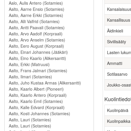
Kansalaisuu
Kansallisuus
Äidinkieli
Siviilisääty
Lasten luku
Ammatti
Sotilasarvo
Joukko-osas
Kuolintiedo
Kuolinpäivä
Kuolinpaikka