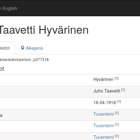
n English
Taavetti Hyvärinen
iedot
Aikajana
fi/warsa/actors/person_p277318
ot
[1]
Hyvärinen
[1]
Juho Taavetti
[1]
16.04.1918
[1]
Tuusniemi
ta
[1]
Tuusniemi
[1]
Tuusniemi