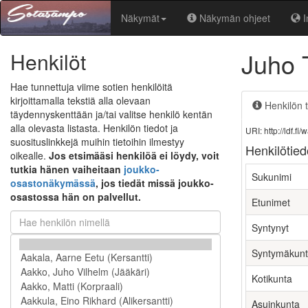
Näkymät
Näkymän ohjeet
I
Juho 
Henkilöt
Hae tunnettuja viime sotien henkilöitä
kirjoittamalla tekstiä alla olevaan
Henkilön t
täydennyskenttään ja/tai valitse henkilö kentän
alla olevasta listasta. Henkilön tiedot ja
URI: http://ldf.
suosituslinkkejä muihin tietoihin ilmestyy
Henkilötied
oikealle.
Jos etsimääsi henkilöä ei löydy, voit
tutkia hänen vaiheitaan
joukko-
Sukunimi
osastonäkymässä
, jos tiedät missä joukko-
osastossa hän on palvellut.
Etunimet
Syntynyt
Syntymäkun
Kotikunta
Asuinkunta