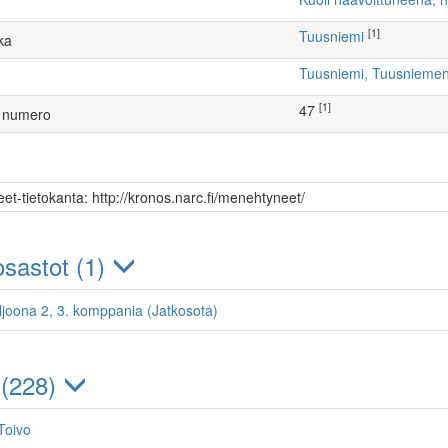
[1]
Tuusniemi
ka
Tuusniemi, Tuusniem
[1]
47
 numero
et-tietokanta: http://kronos.narc.fi/menehtyneet/
sastot (1)
ljoona 2, 3. komppania (Jatkosota)
 (228)
Toivo