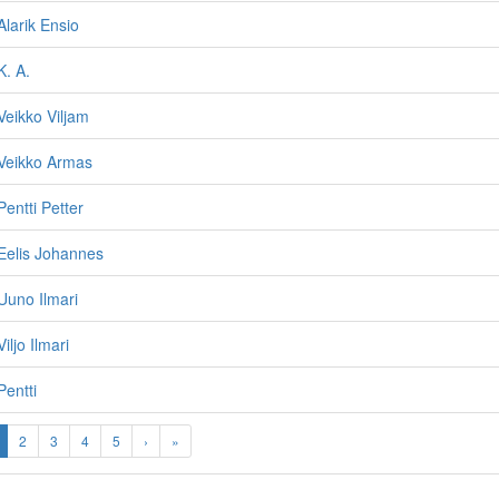
Alarik Ensio
K. A.
Veikko Viljam
 Veikko Armas
entti Petter
Eelis Johannes
Uuno Ilmari
iljo Ilmari
Pentti
2
3
4
5
›
»