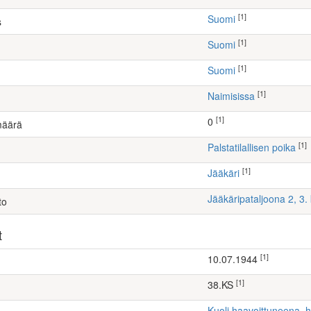
[1]
Suomi
s
[1]
Suomi
[1]
Suomi
[1]
Naimisissa
[1]
0
määrä
[1]
palstatilallisen poika
[1]
Jääkäri
Jääkäripataljoona 2, 3
to
t
[1]
10.07.1944
[1]
38.KS
Kuoli haavoittuneena, 