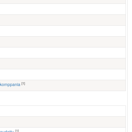
[1]
. komppania
[1]
haudattu