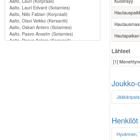
Kuolinsyy
Hautauspaik
Hautausmaa
Hautapaikan
Lähteet
[1] Menehtyne
Joukko-o
Jääkäripata
Henkilöt
Hyvärinen, 