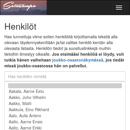
Toggl
naviga
Henkilöt
Hae tunnettuja viime sotien henkilöitä kirjoittamalla tekstiä alla
olevaan täydennyskenttään ja/tai valitse henkilö kentän alla
olevasta listasta. Henkilön tiedot ja suosituslinkkejä muihin
tietoihin ilmestyy oikealle.
Jos etsimääsi henkilöä ei löydy, voit
tutkia hänen vaiheitaan
joukko-osastonäkymässä
, jos tiedät
missä joukko-osastossa hän on palvellut.