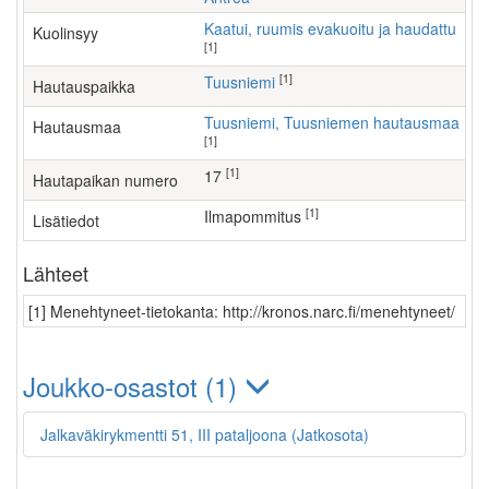
Kaatui, ruumis evakuoitu ja haudattu
Kuolinsyy
[1]
[1]
Tuusniemi
Hautauspaikka
Tuusniemi, Tuusniemen hautausmaa
Hautausmaa
[1]
[1]
17
Hautapaikan numero
[1]
ilmapommitus
Lisätiedot
Lähteet
[1] Menehtyneet-tietokanta: http://kronos.narc.fi/menehtyneet/
Joukko-osastot (1)
Jalkaväkirykmentti 51, III pataljoona (Jatkosota)