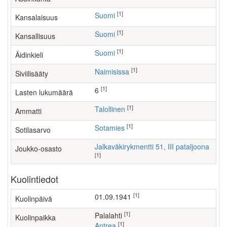
[1]
Suomi
Kansalaisuus
[1]
Suomi
Kansallisuus
[1]
Suomi
Äidinkieli
[1]
Naimisissa
Siviilisääty
[1]
6
Lasten lukumäärä
[1]
talollinen
Ammatti
[1]
Sotamies
Sotilasarvo
Jalkaväkirykmentti 51, III pataljoona
Joukko-osasto
[1]
Kuolintiedot
[1]
01.09.1941
Kuolinpäivä
[1]
Palalahti
Kuolinpaikka
[1]
Antrea