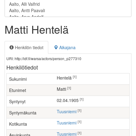
Matti Hentelä
Henkilön tiedot
Aikajana
URI: http://ldf.fi/warsa/actors/person_p277310
Henkilötiedot
[1]
Hentelä
Sukunimi
[1]
Matti
Etunimet
[1]
02.04.1905
Syntynyt
[1]
Tuusniemi
Syntymäkunta
[1]
Tuusniemi
Kotikunta
[1]
Tuusniemi
Asuinkunta