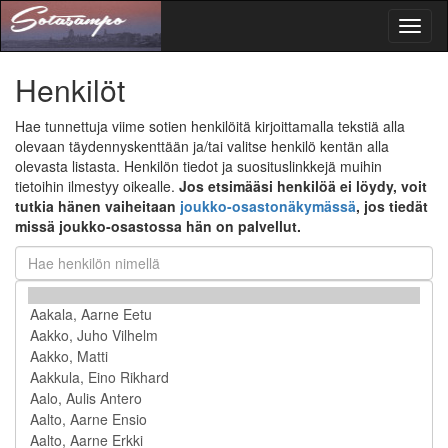
Toggl
naviga
Henkilöt
Hae tunnettuja viime sotien henkilöitä kirjoittamalla tekstiä alla
olevaan täydennyskenttään ja/tai valitse henkilö kentän alla
olevasta listasta. Henkilön tiedot ja suosituslinkkejä muihin
tietoihin ilmestyy oikealle.
Jos etsimääsi henkilöä ei löydy, voit
tutkia hänen vaiheitaan
joukko-osastonäkymässä
, jos tiedät
missä joukko-osastossa hän on palvellut.