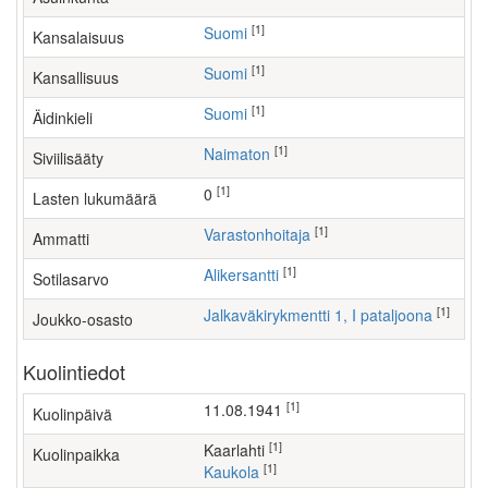
[1]
Suomi
Kansalaisuus
[1]
Suomi
Kansallisuus
[1]
Suomi
Äidinkieli
[1]
Naimaton
Siviilisääty
[1]
0
Lasten lukumäärä
[1]
varastonhoitaja
Ammatti
[1]
Alikersantti
Sotilasarvo
[1]
Jalkaväkirykmentti 1, I pataljoona
Joukko-osasto
Kuolintiedot
[1]
11.08.1941
Kuolinpäivä
[1]
Kaarlahti
Kuolinpaikka
[1]
Kaukola