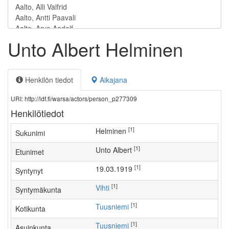
Unto Albert Helminen
Henkilön tiedot
Aikajana
URI: http://ldf.fi/warsa/actors/person_p277309
Henkilötiedot
[1]
Helminen
Sukunimi
[1]
Unto Albert
Etunimet
[1]
19.03.1919
Syntynyt
[1]
Vihti
Syntymäkunta
[1]
Tuusniemi
Kotikunta
[1]
Tuusniemi
Asuinkunta