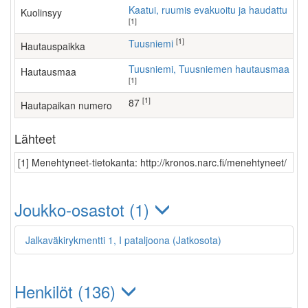
Kaatui, ruumis evakuoitu ja haudattu
Kuolinsyy
[1]
[1]
Tuusniemi
Hautauspaikka
Tuusniemi, Tuusniemen hautausmaa
Hautausmaa
[1]
[1]
87
Hautapaikan numero
Lähteet
[1] Menehtyneet-tietokanta: http://kronos.narc.fi/menehtyneet/
Joukko-osastot (1)
Jalkaväkirykmentti 1, I pataljoona (Jatkosota)
Henkilöt (136)