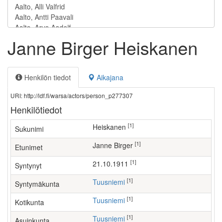
Janne Birger Heiskanen
Henkilön tiedot
Aikajana
URI: http://ldf.fi/warsa/actors/person_p277307
Henkilötiedot
[1]
Heiskanen
Sukunimi
[1]
Janne Birger
Etunimet
[1]
21.10.1911
Syntynyt
[1]
Tuusniemi
Syntymäkunta
[1]
Tuusniemi
Kotikunta
[1]
Tuusniemi
Asuinkunta