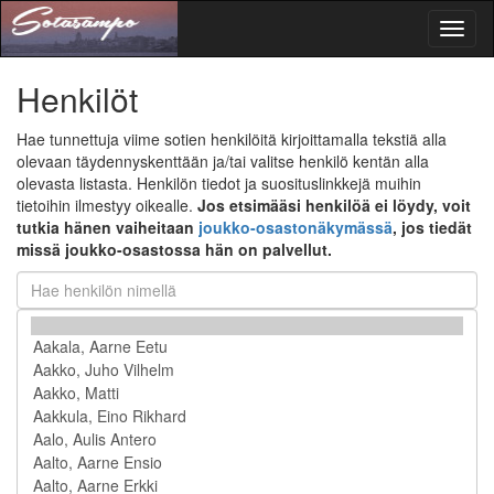
Toggl
naviga
Henkilöt
Hae tunnettuja viime sotien henkilöitä kirjoittamalla tekstiä alla
olevaan täydennyskenttään ja/tai valitse henkilö kentän alla
olevasta listasta. Henkilön tiedot ja suosituslinkkejä muihin
tietoihin ilmestyy oikealle.
Jos etsimääsi henkilöä ei löydy, voit
tutkia hänen vaiheitaan
joukko-osastonäkymässä
, jos tiedät
missä joukko-osastossa hän on palvellut.