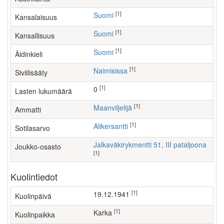
[1]
Suomi
Kansalaisuus
[1]
Suomi
Kansallisuus
[1]
Suomi
Äidinkieli
[1]
Naimisissa
Siviilisääty
[1]
0
Lasten lukumäärä
[1]
maanviljelijä
Ammatti
[1]
Alikersantti
Sotilasarvo
Jalkaväkirykmentti 51, III pataljoona
Joukko-osasto
[1]
Kuolintiedot
[1]
19.12.1941
Kuolinpäivä
[1]
Karka
Kuolinpaikka