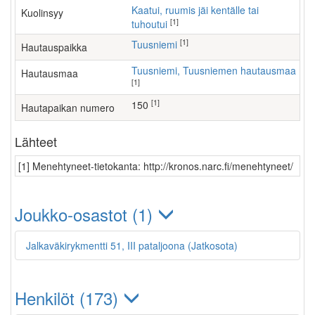
Kaatui, ruumis jäi kentälle tai
Kuolinsyy
[1]
tuhoutui
[1]
Tuusniemi
Hautauspaikka
Tuusniemi, Tuusniemen hautausmaa
Hautausmaa
[1]
[1]
150
Hautapaikan numero
Lähteet
[1] Menehtyneet-tietokanta: http://kronos.narc.fi/menehtyneet/
Joukko-osastot (1)
Jalkaväkirykmentti 51, III pataljoona (Jatkosota)
Henkilöt (173)