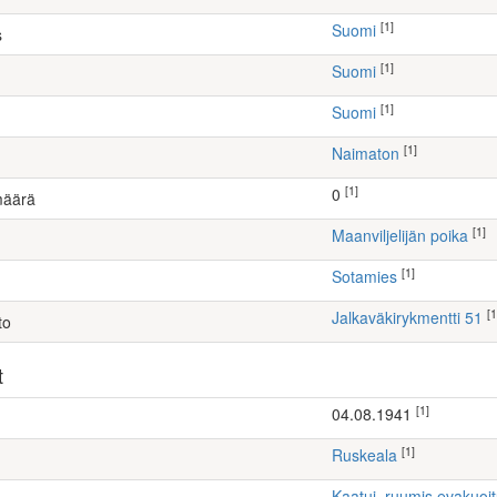
[1]
Suomi
s
[1]
Suomi
[1]
Suomi
[1]
Naimaton
[1]
0
määrä
[1]
maanviljelijän poika
[1]
Sotamies
[1
Jalkaväkirykmentti 51
to
t
[1]
04.08.1941
[1]
Ruskeala
Kaatui, ruumis evakuoi