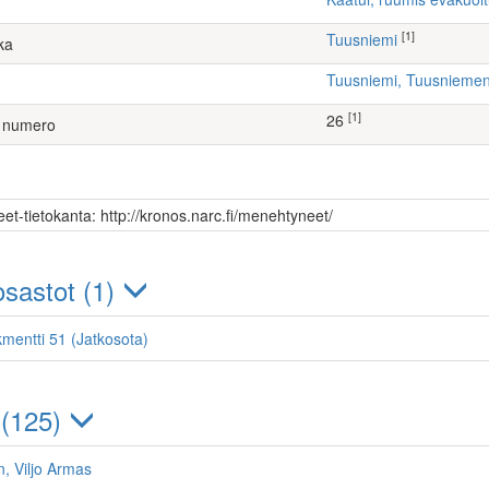
[1]
Tuusniemi
ka
Tuusniemi, Tuusniem
[1]
26
 numero
et-tietokanta: http://kronos.narc.fi/menehtyneet/
sastot (1)
kmentti 51 (Jatkosota)
 (125)
, Viljo Armas