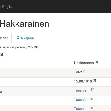
n English
 Hakkarainen
iedot
Aikajana
fi/warsa/actors/person_p277298
ot
[1]
Hakkarainen
[1]
Toivo
[1]
15.06.1918
[1]
Tuusniemi
ta
[1]
Tuusniemi
[1]
Tuusniemi