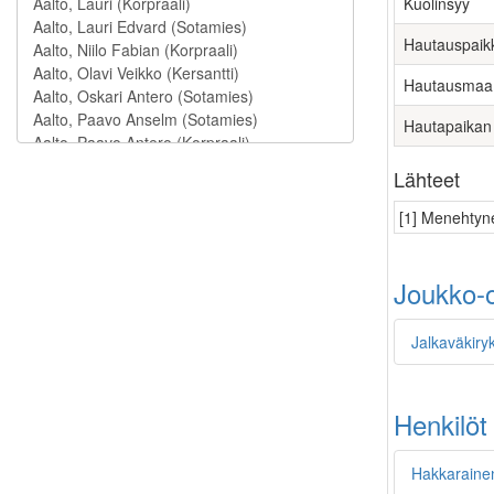
Kuolinsyy
Hautauspaik
Hautausmaa
Hautapaikan
Lähteet
[1] Menehtyne
Joukko-o
Jalkaväkiry
Henkilöt
Hakkarainen