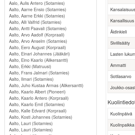
Kansalaisuu
Kansallisuus
Äidinkieli
Siviilisääty
Lasten luku
Ammatti
Sotilasarvo
Joukko-osas
Kuolintiedo
Kuolinpäivä
Kuolinpaikka