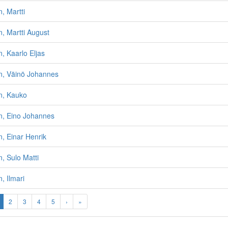
, Martti
, Martti August
, Kaarlo Eljas
n, Väinö Johannes
n, Kauko
n, Eino Johannes
, Einar Henrik
, Sulo Matti
, Ilmari
2
3
4
5
›
»