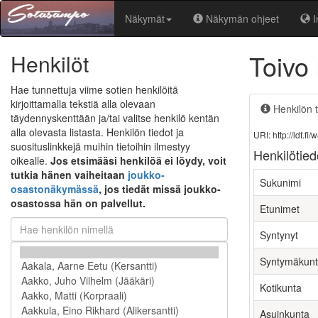
Näkymät
Näkymän ohjeet
I
Toivo
Henkilöt
Hae tunnettuja viime sotien henkilöitä
kirjoittamalla tekstiä alla olevaan
Henkilön t
täydennyskenttään ja/tai valitse henkilö kentän
alla olevasta listasta. Henkilön tiedot ja
URI: http://ldf.
suosituslinkkejä muihin tietoihin ilmestyy
Henkilötied
oikealle.
Jos etsimääsi henkilöä ei löydy, voit
tutkia hänen vaiheitaan
joukko-
Sukunimi
osastonäkymässä
, jos tiedät missä joukko-
osastossa hän on palvellut.
Etunimet
Syntynyt
Syntymäkun
Kotikunta
Asuinkunta