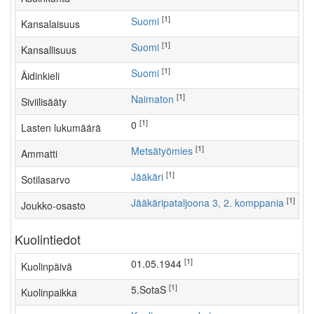
[1]
Suomi
Kansalaisuus
[1]
Suomi
Kansallisuus
[1]
Suomi
Äidinkieli
[1]
Naimaton
Siviilisääty
[1]
0
Lasten lukumäärä
[1]
metsätyömies
Ammatti
[1]
Jääkäri
Sotilasarvo
[1]
Jääkäripataljoona 3, 2. komppania
Joukko-osasto
Kuolintiedot
[1]
01.05.1944
Kuolinpäivä
[1]
5.SotaS
Kuolinpaikka