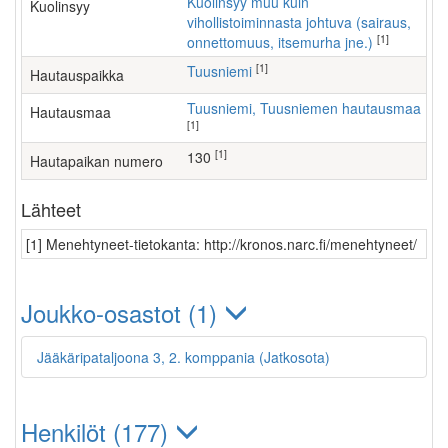
Kuolinsyy muu kuin
Kuolinsyy
vihollistoiminnasta johtuva (sairaus,
[1]
onnettomuus, itsemurha jne.)
[1]
Tuusniemi
Hautauspaikka
Tuusniemi, Tuusniemen hautausmaa
Hautausmaa
[1]
[1]
130
Hautapaikan numero
Lähteet
[1] Menehtyneet-tietokanta: http://kronos.narc.fi/menehtyneet/
Joukko-osastot (1)
Jääkäripataljoona 3, 2. komppania (Jatkosota)
Henkilöt (177)