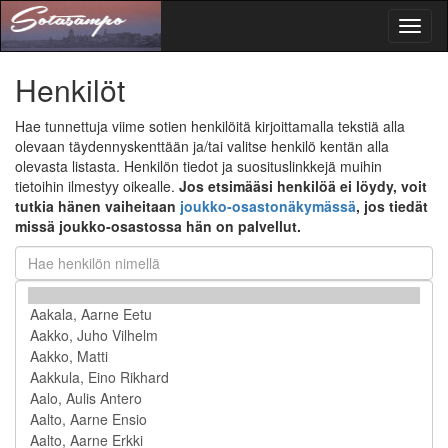
Toggl
naviga
Henkilöt
Hae tunnettuja viime sotien henkilöitä kirjoittamalla tekstiä alla
olevaan täydennyskenttään ja/tai valitse henkilö kentän alla
olevasta listasta. Henkilön tiedot ja suosituslinkkejä muihin
tietoihin ilmestyy oikealle.
Jos etsimääsi henkilöä ei löydy, voit
tutkia hänen vaiheitaan
joukko-osastonäkymässä
, jos tiedät
missä joukko-osastossa hän on palvellut.