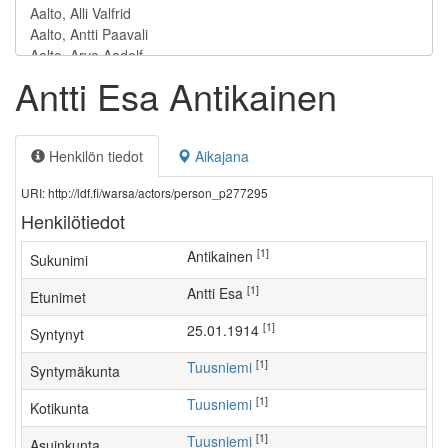
Antti Esa Antikainen
Henkilön tiedot
Aikajana
URI: http://ldf.fi/warsa/actors/person_p277295
Henkilötiedot
[1]
Antikainen
Sukunimi
[1]
Antti Esa
Etunimet
[1]
25.01.1914
Syntynyt
[1]
Tuusniemi
Syntymäkunta
[1]
Tuusniemi
Kotikunta
[1]
Tuusniemi
Asuinkunta