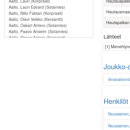
Hautauspaik
Hautausmaa
Hautapaikan
Lähteet
[1] Menehtyne
Joukko-o
Ilmavalvont
Henkilöt
Nousiainen,
Nousiainen,