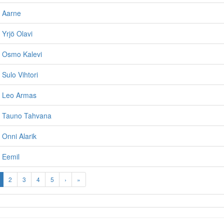
, Aarne
 Yrjö Olavi
, Osmo Kalevi
 Sulo Vihtori
, Leo Armas
, Tauno Tahvana
 Onni Alarik
 Eemil
2
3
4
5
›
»