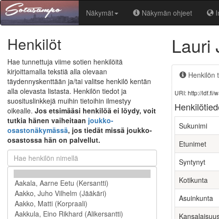
Näkymät
Näkymän ohjeet
I
Lauri
Henkilöt
Hae tunnettuja viime sotien henkilöitä
kirjoittamalla tekstiä alla olevaan
Henkilön t
täydennyskenttään ja/tai valitse henkilö kentän
alla olevasta listasta. Henkilön tiedot ja
URI: http://ldf.
suosituslinkkejä muihin tietoihin ilmestyy
Henkilötied
oikealle.
Jos etsimääsi henkilöä ei löydy, voit
tutkia hänen vaiheitaan
joukko-
Sukunimi
osastonäkymässä
, jos tiedät missä joukko-
osastossa hän on palvellut.
Etunimet
Syntynyt
Kotikunta
Asuinkunta
Kansalaisuu