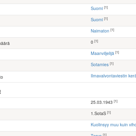
[1]
Suomi
[1]
Suomi
[1]
Naimaton
[1]
0
määrä
[1]
maanviljelijä
[1]
Sotamies
Ilmavalvontaviestin ke
to
t
[1]
25.03.1943
[1]
1.SotaS
Kuolinsyy muu kuin vih
[1]
Tervo