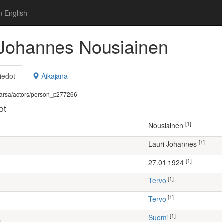
n English
 Johannes Nousiainen
iedot
Aikajana
fi/warsa/actors/person_p277266
ot
[1]
Nousiainen
[1]
Lauri Johannes
[1]
27.01.1924
[1]
Tervo
[1]
Tervo
[1]
Suomi
s