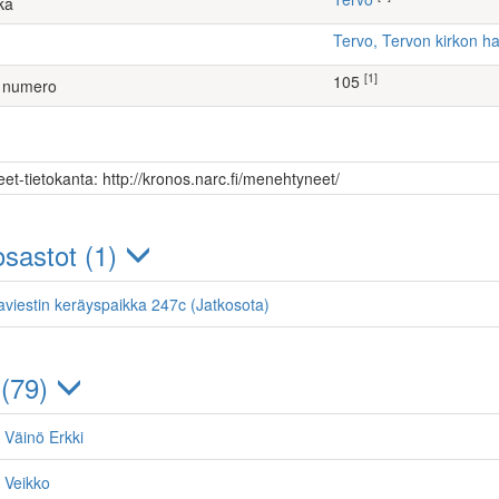
ka
Tervo, Tervon kirkon 
[1]
105
 numero
et-tietokanta: http://kronos.narc.fi/menehtyneet/
sastot (1)
aviestin keräyspaikka 247c (Jatkosota)
 (79)
 Väinö Erkki
 Veikko