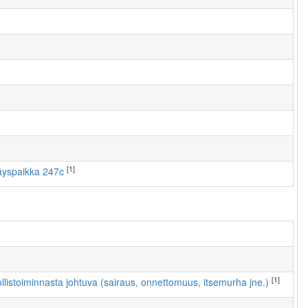
[1]
räyspaikka 247c
[1]
ollistoiminnasta johtuva (sairaus, onnettomuus, itsemurha jne.)