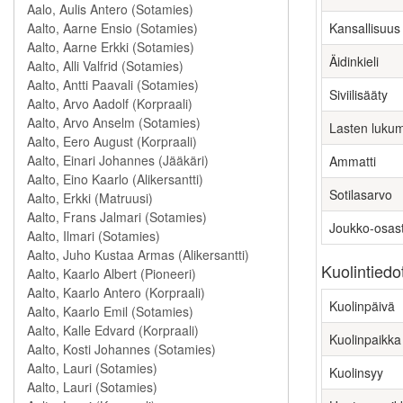
Kansallisuus
Äidinkieli
Siviilisääty
Lasten luku
Ammatti
Sotilasarvo
Joukko-osas
Kuolintiedo
Kuolinpäivä
Kuolinpaikka
Kuolinsyy