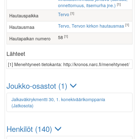
[1]
onnettomuus, itsemurha jne.)
[1]
Tervo
Hautauspaikka
[1]
Tervo, Tervon kirkon hautausmaa
Hautausmaa
[1]
58
Hautapaikan numero
Lähteet
[1] Menehtyneet-tietokanta: http://kronos.narc.fi/menehtyneet/
Joukko-osastot (1)
Jalkaväkirykmentti 30, 1. konekiväärikomppania
(Jatkosota)
Henkilöt (140)