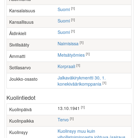
[1]
Suomi
Kansalaisuus
[1]
Suomi
Kansallisuus
[1]
Suomi
Äidinkieli
[1]
Naimisissa
Siviilisääty
[1]
metsätyömies
Ammatti
[1]
Korpraali
Sotilasarvo
Jalkaväkirykmentti 30, 1.
Joukko-osasto
[1]
konekiväärikomppania
Kuolintiedot
[1]
13.10.1941
Kuolinpäivä
[1]
Tervo
Kuolinpaikka
Kuolinsyy muu kuin
Kuolinsyy
vihollistoiminnasta johtuva (sairaus,