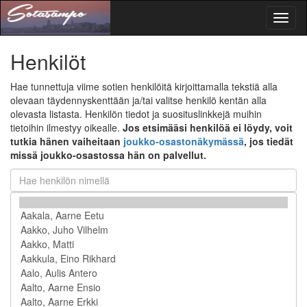
Toggl
naviga
Henkilöt
Hae tunnettuja viime sotien henkilöitä kirjoittamalla tekstiä alla
olevaan täydennyskenttään ja/tai valitse henkilö kentän alla
olevasta listasta. Henkilön tiedot ja suosituslinkkejä muihin
tietoihin ilmestyy oikealle.
Jos etsimääsi henkilöä ei löydy, voit
tutkia hänen vaiheitaan
joukko-osastonäkymässä
, jos tiedät
missä joukko-osastossa hän on palvellut.