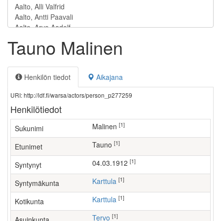
Tauno Malinen
Henkilön tiedot
Aikajana
URI: http://ldf.fi/warsa/actors/person_p277259
Henkilötiedot
[1]
Malinen
Sukunimi
[1]
Tauno
Etunimet
[1]
04.03.1912
Syntynyt
[1]
Karttula
Syntymäkunta
[1]
Karttula
Kotikunta
[1]
Tervo
Asuinkunta