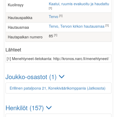
Kaatui, ruumis evakuoitu ja haudattu
Kuolinsyy
[1]
[1]
Tervo
Hautauspaikka
[1]
Tervo, Tervon kirkon hautausmaa
Hautausmaa
[1]
85
Hautapaikan numero
Lähteet
[1] Menehtyneet-tietokanta: http://kronos.narc.fi/menehtyneet/
Joukko-osastot (1)
Erillinen pataljoona 21, Konekiväärikomppania (Jatkosota)
Henkilöt (157)