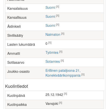
[1]
Suomi
Kansalaisuus
[1]
Suomi
Kansallisuus
[1]
Suomi
Äidinkieli
[1]
Naimaton
Siviilisääty
[1]
0
Lasten lukumäärä
[1]
työmies
Ammatti
[1]
Sotamies
Sotilasarvo
Erillinen pataljoona 21,
Joukko-osasto
[1]
Konekiväärikomppania
Kuolintiedot
[1]
25.12.1942
Kuolinpäivä
[1]
Vansjoki
Kuolinpaikka