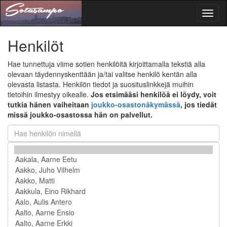
Toggl
naviga
Henkilöt
Hae tunnettuja viime sotien henkilöitä kirjoittamalla tekstiä alla
olevaan täydennyskenttään ja/tai valitse henkilö kentän alla
olevasta listasta. Henkilön tiedot ja suosituslinkkejä muihin
tietoihin ilmestyy oikealle.
Jos etsimääsi henkilöä ei löydy, voit
tutkia hänen vaiheitaan
joukko-osastonäkymässä
, jos tiedät
missä joukko-osastossa hän on palvellut.