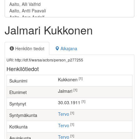
Jalmari Kukkonen
Henkilön tiedot
Aikajana
URI: http://ldf.fi/warsa/actors/person_p277255
Henkilötiedot
[1]
Kukkonen
Sukunimi
[1]
Jalmari
Etunimet
[1]
30.03.1911
Syntynyt
[1]
Tervo
Syntymäkunta
[1]
Tervo
Kotikunta
[1]
Tervo
Asuinkunta