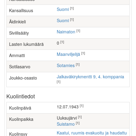
[1]
Suomi
Kansallisuus
[1]
Suomi
Äidinkieli
[1]
Naimaton
Siviilisääty
[1]
0
Lasten lukumäärä
[1]
maanviljelijä
Ammatti
[1]
Sotamies
Sotilasarvo
Jalkaväkirykmentti 9, 4. komppania
Joukko-osasto
[1]
Kuolintiedot
[1]
12.07.1943
Kuolinpäivä
[1]
Uuksujärvi
Kuolinpaikka
[1]
Suistamo
Kaatui, ruumis evakuoitu ja haudattu
Kuolinsyy