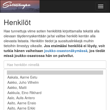
Toggl
naviga
Henkilöt
Hae tunnettuja viime sotien henkilöitä kirjoittamalla tekstiä alla
olevaan täydennyskenttään ja/tai valitse henkilö kentän alla
olevasta listasta. Henkilön tiedot ja suosituslinkkejä muihin
tietoihin ilmestyy oikealle.
Jos etsimääsi henkilöä ei löydy, voit
tutkia hänen vaiheitaan
joukko-osastonäkymässä
, jos tiedät
missä joukko-osastossa hän on palvellut.