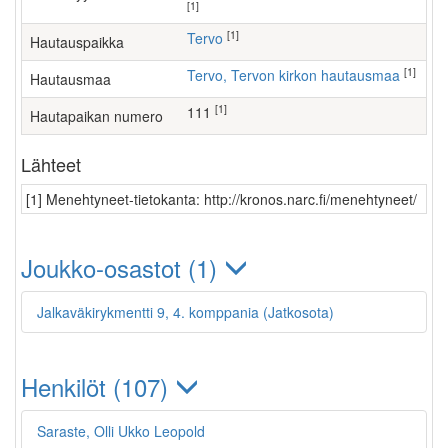
[1]
[1]
Tervo
Hautauspaikka
[1]
Tervo, Tervon kirkon hautausmaa
Hautausmaa
[1]
111
Hautapaikan numero
Lähteet
[1] Menehtyneet-tietokanta: http://kronos.narc.fi/menehtyneet/
Joukko-osastot (1)
Jalkaväkirykmentti 9, 4. komppania (Jatkosota)
Henkilöt (107)
Saraste, Olli Ukko Leopold