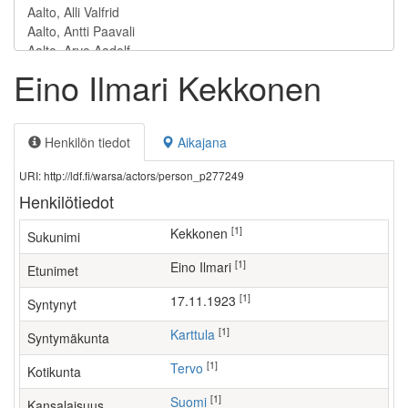
Eino Ilmari Kekkonen
Henkilön tiedot
Aikajana
URI: http://ldf.fi/warsa/actors/person_p277249
Henkilötiedot
[1]
Kekkonen
Sukunimi
[1]
Eino Ilmari
Etunimet
[1]
17.11.1923
Syntynyt
[1]
Karttula
Syntymäkunta
[1]
Tervo
Kotikunta
[1]
Suomi
Kansalaisuus