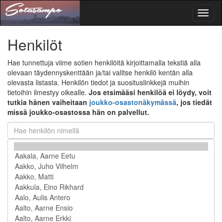
Toggl
naviga
Henkilöt
Hae tunnettuja viime sotien henkilöitä kirjoittamalla tekstiä alla
olevaan täydennyskenttään ja/tai valitse henkilö kentän alla
olevasta listasta. Henkilön tiedot ja suosituslinkkejä muihin
tietoihin ilmestyy oikealle.
Jos etsimääsi henkilöä ei löydy, voit
tutkia hänen vaiheitaan
joukko-osastonäkymässä
, jos tiedät
missä joukko-osastossa hän on palvellut.