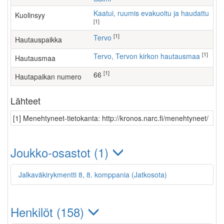
Kaatui, ruumis evakuoitu ja haudattu
Kuolinsyy
[1]
[1]
Tervo
Hautauspaikka
[1]
Tervo, Tervon kirkon hautausmaa
Hautausmaa
[1]
66
Hautapaikan numero
Lähteet
[1] Menehtyneet-tietokanta: http://kronos.narc.fi/menehtyneet/
Joukko-osastot (1)
Jalkaväkirykmentti 8, 8. komppania (Jatkosota)
Henkilöt (158)