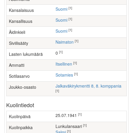
[1]
Suomi
Kansalaisuus
[1]
Suomi
Kansallisuus
[1]
Suomi
Äidinkieli
[1]
Naimaton
Siviilisääty
[1]
0
Lasten lukumäärä
[1]
itsellinen
Ammatti
[1]
Sotamies
Sotilasarvo
Jalkaväkirykmentti 8, 8. komppania
Joukko-osasto
[1]
Kuolintiedot
[1]
25.07.1941
Kuolinpäivä
[1]
Lunkulansaari
Kuolinpaikka
[1]
Salmi