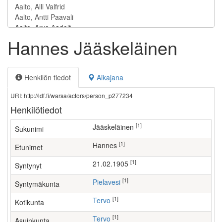
Hannes Jääskeläinen
Henkilön tiedot
Aikajana
URI: http://ldf.fi/warsa/actors/person_p277234
Henkilötiedot
[1]
Jääskeläinen
Sukunimi
[1]
Hannes
Etunimet
[1]
21.02.1905
Syntynyt
[1]
Pielavesi
Syntymäkunta
[1]
Tervo
Kotikunta
[1]
Tervo
Asuinkunta