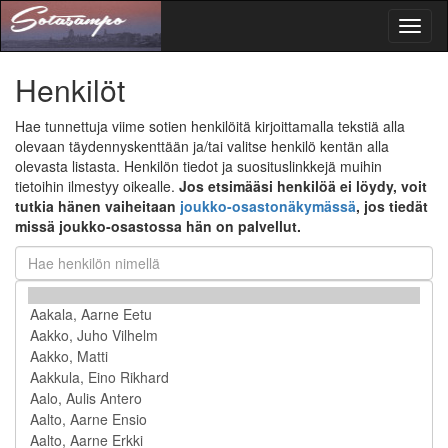
Toggl
naviga
Henkilöt
Hae tunnettuja viime sotien henkilöitä kirjoittamalla tekstiä alla
olevaan täydennyskenttään ja/tai valitse henkilö kentän alla
olevasta listasta. Henkilön tiedot ja suosituslinkkejä muihin
tietoihin ilmestyy oikealle.
Jos etsimääsi henkilöä ei löydy, voit
tutkia hänen vaiheitaan
joukko-osastonäkymässä
, jos tiedät
missä joukko-osastossa hän on palvellut.