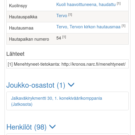
[1]
Kuoli haavoittuneena, haudattu
Kuolinsyy
[1]
Tervo
Hautauspaikka
[1]
Tervo, Tervon kirkon hautausmaa
Hautausmaa
[1]
54
Hautapaikan numero
Lähteet
[1] Menehtyneet-tietokanta: http://kronos.narc.fi/menehtyneet/
Joukko-osastot (1)
Jalkaväkirykmentti 30, 1. konekiväärikomppania
(Jatkosota)
Henkilöt (98)