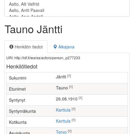
Tauno Jäntti
Henkilön tiedot
Aikajana
URI: http://ldf.fi/warsa/actors/person_p277233
Henkilötiedot
[1]
Jäntti
Sukunimi
[1]
Tauno
Etunimet
[1]
26.08.1910
Syntynyt
[1]
Karttula
Syntymäkunta
[1]
Karttula
Kotikunta
[1]
Tervo
Asuinkunta