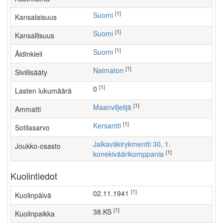
[1]
Suomi
Kansalaisuus
[1]
Suomi
Kansallisuus
[1]
Suomi
Äidinkieli
[1]
Naimaton
Siviilisääty
[1]
0
Lasten lukumäärä
[1]
maanviljelijä
Ammatti
[1]
Kersantti
Sotilasarvo
Jalkaväkirykmentti 30, 1.
Joukko-osasto
[1]
konekiväärikomppania
Kuolintiedot
[1]
02.11.1941
Kuolinpäivä
[1]
38.KS
Kuolinpaikka