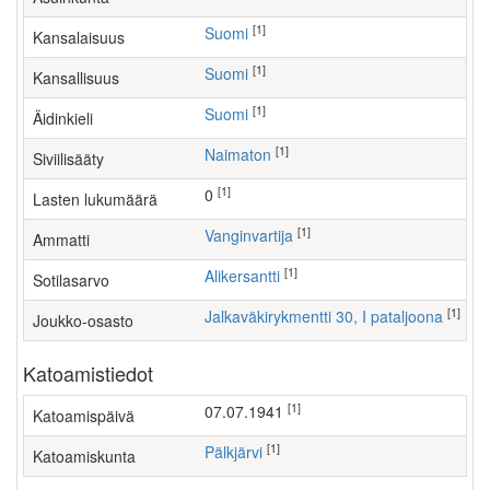
[1]
Suomi
Kansalaisuus
[1]
Suomi
Kansallisuus
[1]
Suomi
Äidinkieli
[1]
Naimaton
Siviilisääty
[1]
0
Lasten lukumäärä
[1]
vanginvartija
Ammatti
[1]
Alikersantti
Sotilasarvo
[1]
Jalkaväkirykmentti 30, I pataljoona
Joukko-osasto
Katoamistiedot
[1]
07.07.1941
Katoamispäivä
[1]
Pälkjärvi
Katoamiskunta