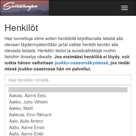
Toggl
naviga
Henkilöt
Hae tunnettuja viime sotien henkilöitä kirjoittamalla tekstiä alla
olevaan täydennyskenttään ja/tai valitse henkilö kentän alla
olevasta listasta. Henkilön tiedot ja suosituslinkkejä muihin
tietoihin ilmestyy oikealle.
Jos etsimääsi henkilöä ei löydy, voit
tutkia hänen vaiheitaan
joukko-osastonäkymässä
, jos tiedät
missä joukko-osastossa hän on palvellut.