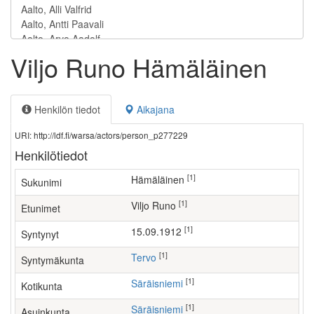
Viljo Runo Hämäläinen
Henkilön tiedot
Aikajana
URI: http://ldf.fi/warsa/actors/person_p277229
Henkilötiedot
[1]
Hämäläinen
Sukunimi
[1]
Viljo Runo
Etunimet
[1]
15.09.1912
Syntynyt
[1]
Tervo
Syntymäkunta
[1]
Säräisniemi
Kotikunta
[1]
Säräisniemi
Asuinkunta