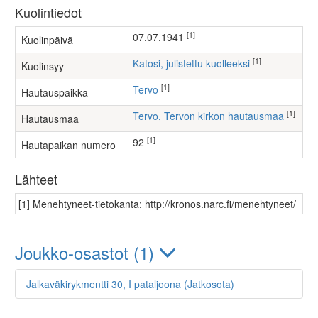
Kuolintiedot
[1]
07.07.1941
Kuolinpäivä
[1]
Katosi, julistettu kuolleeksi
Kuolinsyy
[1]
Tervo
Hautauspaikka
[1]
Tervo, Tervon kirkon hautausmaa
Hautausmaa
[1]
92
Hautapaikan numero
Lähteet
[1] Menehtyneet-tietokanta: http://kronos.narc.fi/menehtyneet/
Joukko-osastot (1)
Jalkaväkirykmentti 30, I pataljoona (Jatkosota)