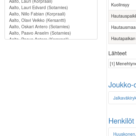
Kuolinsyy
Hautauspaik
Hautausmaa
Hautapaikan
Lähteet
[1] Menehtyne
Joukko-o
Jalkaväkiry
Henkilöt
Huuskonen,