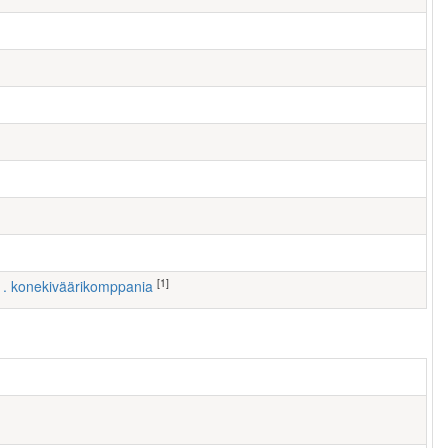
[1]
 1. konekiväärikomppania