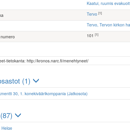
Kaatui, ruumis evakuoi
[1]
Tervo
ka
Tervo, Tervon kirkon 
[1]
101
 numero
et-tietokanta: http://kronos.narc.fi/menehtyneet/
sastot (1)
kmentti 30, 1. konekiväärikomppania (Jatkosota)
 (87)
 Helge