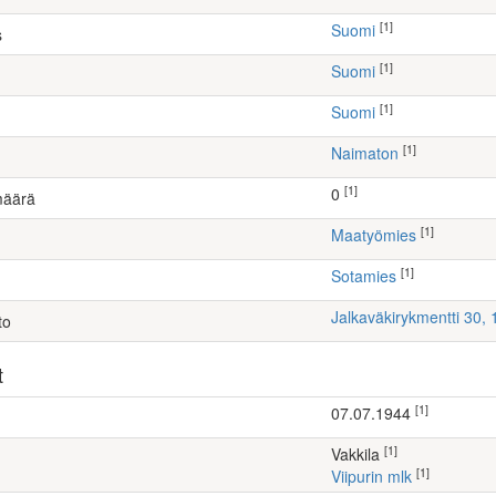
[1]
Suomi
s
[1]
Suomi
[1]
Suomi
[1]
Naimaton
[1]
0
määrä
[1]
maatyömies
[1]
Sotamies
Jalkaväkirykmentti 30,
to
t
[1]
07.07.1944
[1]
Vakkila
[1]
Viipurin mlk