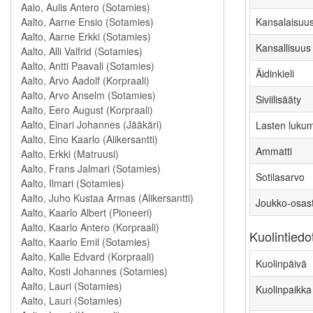
Kansalaisuu
Kansallisuus
Äidinkieli
Siviilisääty
Lasten luku
Ammatti
Sotilasarvo
Joukko-osas
Kuolintiedo
Kuolinpäivä
Kuolinpaikka