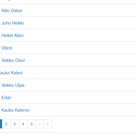
Niilo Oskar
 Juho Heikki
Heikki Allan
 Väinö
 Veikko Olavi
auko Kalevi
Veikko Uljas
 Erkki
 Kauko Kalervo
2
3
4
5
›
»