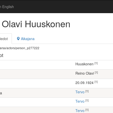
n English
 Olavi Huuskonen
iedot
Aikajana
fi/warsa/actors/person_p277222
ot
[1]
Huuskonen
[1]
Reino Olavi
[1]
20.09.1924
[1]
Tervo
ta
[1]
Tervo
[1]
Tervo