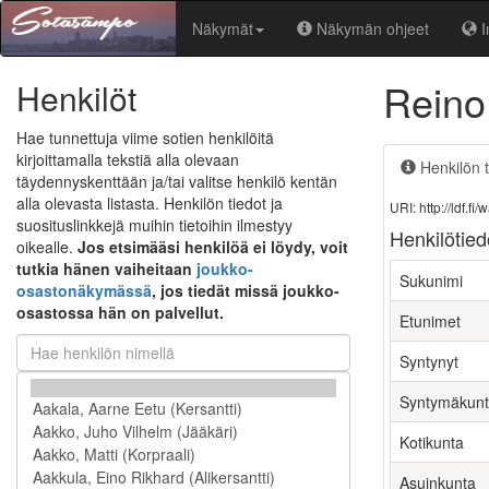
Näkymät
Näkymän ohjeet
I
Reino
Henkilöt
Hae tunnettuja viime sotien henkilöitä
kirjoittamalla tekstiä alla olevaan
Henkilön t
täydennyskenttään ja/tai valitse henkilö kentän
alla olevasta listasta. Henkilön tiedot ja
URI: http://ldf.
suosituslinkkejä muihin tietoihin ilmestyy
Henkilötied
oikealle.
Jos etsimääsi henkilöä ei löydy, voit
tutkia hänen vaiheitaan
joukko-
Sukunimi
osastonäkymässä
, jos tiedät missä joukko-
osastossa hän on palvellut.
Etunimet
Syntynyt
Syntymäkun
Kotikunta
Asuinkunta