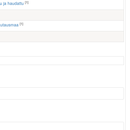
[1]
tu ja haudattu
[1]
hautausmaa