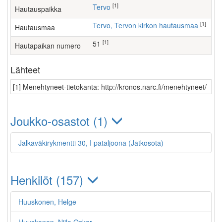
[1]
Tervo
Hautauspaikka
[1]
Tervo, Tervon kirkon hautausmaa
Hautausmaa
[1]
51
Hautapaikan numero
Lähteet
[1] Menehtyneet-tietokanta: http://kronos.narc.fi/menehtyneet/
Joukko-osastot (1)
Jalkaväkirykmentti 30, I pataljoona (Jatkosota)
Henkilöt (157)
Huuskonen, Helge