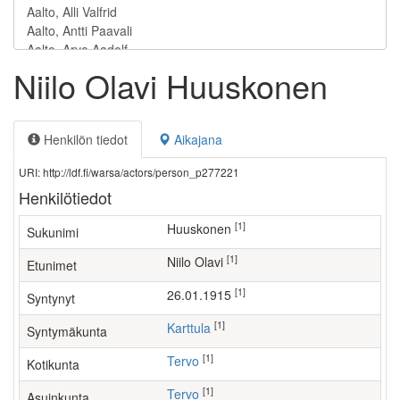
Niilo Olavi Huuskonen
Henkilön tiedot
Aikajana
URI: http://ldf.fi/warsa/actors/person_p277221
Henkilötiedot
[1]
Huuskonen
Sukunimi
[1]
Niilo Olavi
Etunimet
[1]
26.01.1915
Syntynyt
[1]
Karttula
Syntymäkunta
[1]
Tervo
Kotikunta
[1]
Tervo
Asuinkunta