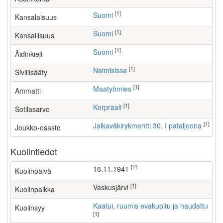
[1]
Suomi
Kansalaisuus
[1]
Suomi
Kansallisuus
[1]
Suomi
Äidinkieli
[1]
Naimisissa
Siviilisääty
[1]
maatyömies
Ammatti
[1]
Korpraali
Sotilasarvo
[1]
Jalkaväkirykmentti 30, I pataljoona
Joukko-osasto
Kuolintiedot
[1]
18.11.1941
Kuolinpäivä
[1]
Vaskusjärvi
Kuolinpaikka
Kaatui, ruumis evakuoitu ja haudattu
Kuolinsyy
[1]