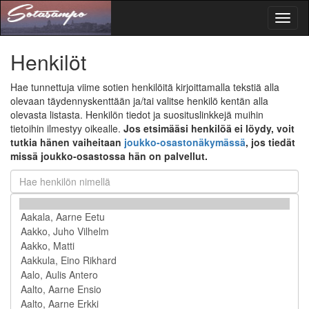
Toggl
naviga
Henkilöt
Hae tunnettuja viime sotien henkilöitä kirjoittamalla tekstiä alla
olevaan täydennyskenttään ja/tai valitse henkilö kentän alla
olevasta listasta. Henkilön tiedot ja suosituslinkkejä muihin
tietoihin ilmestyy oikealle.
Jos etsimääsi henkilöä ei löydy, voit
tutkia hänen vaiheitaan
joukko-osastonäkymässä
, jos tiedät
missä joukko-osastossa hän on palvellut.