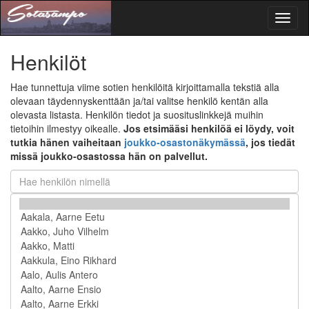
Toggl
naviga
Henkilöt
Hae tunnettuja viime sotien henkilöitä kirjoittamalla tekstiä alla
olevaan täydennyskenttään ja/tai valitse henkilö kentän alla
olevasta listasta. Henkilön tiedot ja suosituslinkkejä muihin
tietoihin ilmestyy oikealle.
Jos etsimääsi henkilöä ei löydy, voit
tutkia hänen vaiheitaan
joukko-osastonäkymässä
, jos tiedät
missä joukko-osastossa hän on palvellut.