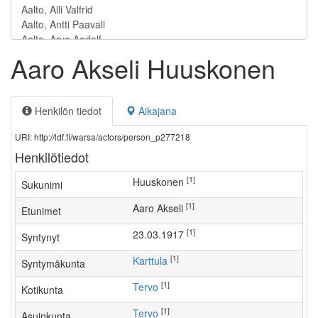
Aaro Akseli Huuskonen
Henkilön tiedot
Aikajana
URI: http://ldf.fi/warsa/actors/person_p277218
Henkilötiedot
[1]
Huuskonen
Sukunimi
[1]
Aaro Akseli
Etunimet
[1]
23.03.1917
Syntynyt
[1]
Karttula
Syntymäkunta
[1]
Tervo
Kotikunta
[1]
Tervo
Asuinkunta