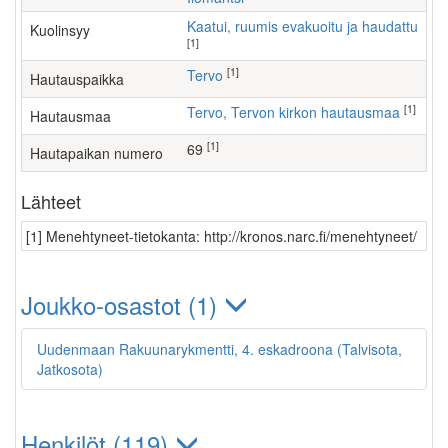
Kaatui, ruumis evakuoitu ja haudattu
Kuolinsyy
[1]
[1]
Tervo
Hautauspaikka
[1]
Tervo, Tervon kirkon hautausmaa
Hautausmaa
[1]
69
Hautapaikan numero
Lähteet
[1] Menehtyneet-tietokanta: http://kronos.narc.fi/menehtyneet/
Joukko-osastot (1)
Uudenmaan Rakuunarykmentti, 4. eskadroona (Talvisota,
Jatkosota)
Henkilöt (119)