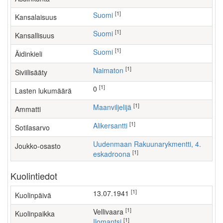
[1]
Suomi
Kansalaisuus
[1]
Suomi
Kansallisuus
[1]
Suomi
Äidinkieli
[1]
Naimaton
Siviilisääty
[1]
0
Lasten lukumäärä
[1]
maanviljelijä
Ammatti
[1]
Alikersantti
Sotilasarvo
Uudenmaan Rakuunarykmentti, 4.
Joukko-osasto
[1]
eskadroona
Kuolintiedot
[1]
13.07.1941
Kuolinpäivä
[1]
Vellivaara
Kuolinpaikka
[1]
Ilomantsi