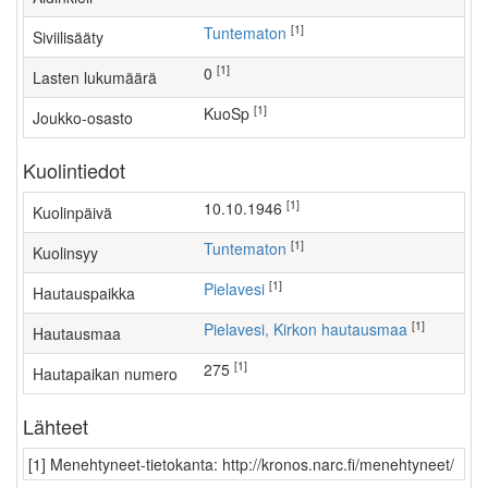
[1]
Tuntematon
Siviilisääty
[1]
0
Lasten lukumäärä
[1]
KuoSp
Joukko-osasto
Kuolintiedot
[1]
10.10.1946
Kuolinpäivä
[1]
Tuntematon
Kuolinsyy
[1]
Pielavesi
Hautauspaikka
[1]
Pielavesi, Kirkon hautausmaa
Hautausmaa
[1]
275
Hautapaikan numero
Lähteet
[1] Menehtyneet-tietokanta: http://kronos.narc.fi/menehtyneet/