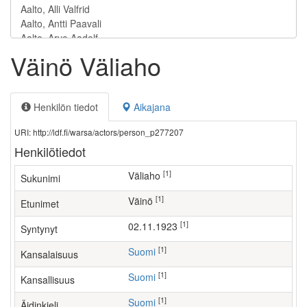
Väinö Väliaho
Henkilön tiedot
Aikajana
URI: http://ldf.fi/warsa/actors/person_p277207
Henkilötiedot
[1]
Väliaho
Sukunimi
[1]
Väinö
Etunimet
[1]
02.11.1923
Syntynyt
[1]
Suomi
Kansalaisuus
[1]
Suomi
Kansallisuus
[1]
Suomi
Äidinkieli