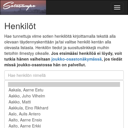
Toggl
naviga
Henkilöt
Hae tunnettuja viime sotien henkilöitä kirjoittamalla tekstiä alla
olevaan täydennyskenttään ja/tai valitse henkilö kentän alla
olevasta listasta. Henkilön tiedot ja suosituslinkkejä muihin
tietoihin ilmestyy oikealle.
Jos etsimääsi henkilöä ei löydy, voit
tutkia hänen vaiheitaan
joukko-osastonäkymässä
, jos tiedät
missä joukko-osastossa hän on palvellut.