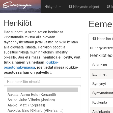
Näkymät
Näkymän ohjeet
I
Eemel
Henkilöt
Hae tunnettuja viime sotien henkilöitä
kirjoittamalla tekstiä alla olevaan
Henkilön t
täydennyskenttään ja/tai valitse henkilö kentän
alla olevasta listasta. Henkilön tiedot ja
URI: http://ldf.
suosituslinkkejä muihin tietoihin ilmestyy
Henkilötied
oikealle.
Jos etsimääsi henkilöä ei löydy, voit
tutkia hänen vaiheitaan
joukko-
Sukunimi
osastonäkymässä
, jos tiedät missä joukko-
osastossa hän on palvellut.
Etunimet
Syntynyt
Syntymäkun
Kotikunta
Asuinkunta