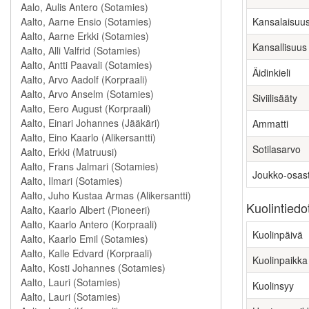
Kansalaisuu
Kansallisuus
Äidinkieli
Siviilisääty
Ammatti
Sotilasarvo
Joukko-osas
Kuolintiedo
Kuolinpäivä
Kuolinpaikka
Kuolinsyy