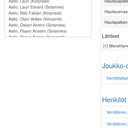
Hautauspaik
Hautausmaa
Hautapaikan
Lähteet
[1] Menehtyne
Joukko-o
Kenttätykist
Henkilöt
Venäläinen,
Venäläinen,