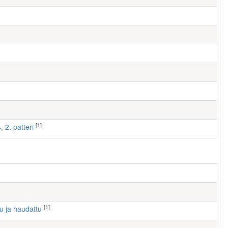
[1]
, 2. patteri
[1]
tu ja haudattu