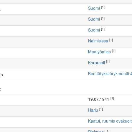
[1]
Suomi
s
[1]
Suomi
[1]
Suomi
[1]
Naimisissa
[1]
maatyömies
[1]
Korpraali
Kenttätykistörykmentti 4
to
t
[1]
19.07.1941
[1]
Harlu
Kaatui, ruumis evakuoi
[1]
Pielavesi