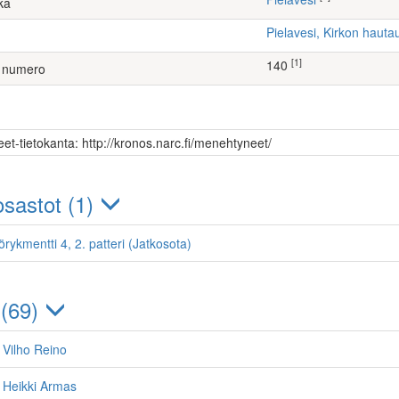
ka
Pielavesi, Kirkon haut
[1]
140
 numero
et-tietokanta: http://kronos.narc.fi/menehtyneet/
sastot (1)
örykmentti 4, 2. patteri (Jatkosota)
 (69)
 Vilho Reino
 Heikki Armas