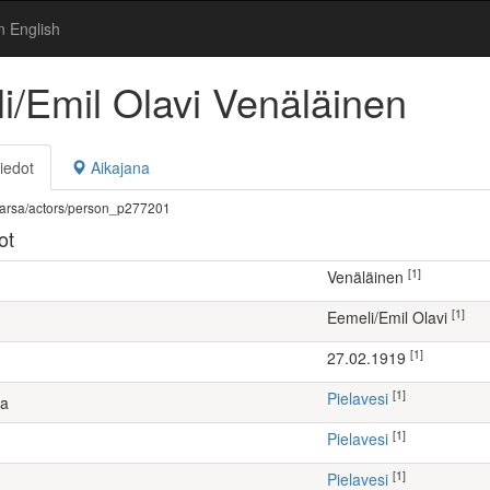
n English
i/Emil Olavi Venäläinen
iedot
Aikajana
fi/warsa/actors/person_p277201
ot
[1]
Venäläinen
[1]
Eemeli/Emil Olavi
[1]
27.02.1919
[1]
Pielavesi
ta
[1]
Pielavesi
[1]
Pielavesi