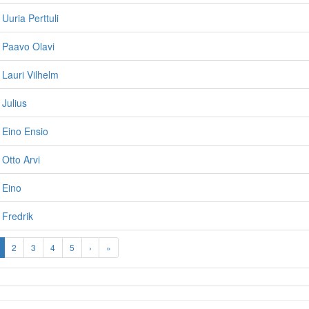
Uuria Perttuli
 Paavo Olavi
 Lauri Vilhelm
 Julius
 Eino Ensio
 Otto Arvi
 Eino
 Fredrik
2
3
4
5
›
»