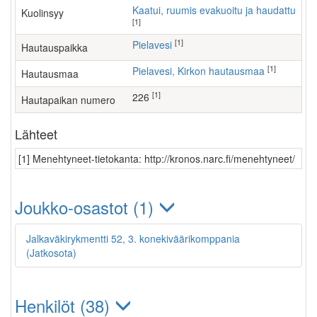
Kaatui, ruumis evakuoitu ja haudattu
Kuolinsyy
[1]
[1]
Pielavesi
Hautauspaikka
[1]
Pielavesi, Kirkon hautausmaa
Hautausmaa
[1]
226
Hautapaikan numero
Lähteet
[1] Menehtyneet-tietokanta: http://kronos.narc.fi/menehtyneet/
Joukko-osastot (1)
Jalkaväkirykmentti 52, 3. konekiväärikomppania
(Jatkosota)
Henkilöt (38)