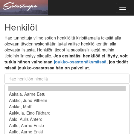
Toggl
naviga
Henkilöt
Hae tunnettuja viime sotien henkilöitä kirjoittamalla tekstiä alla
olevaan täydennyskenttään ja/tai valitse henkilö kentän alla
olevasta listasta. Henkilön tiedot ja suosituslinkkejä muihin
tietoihin ilmestyy oikealle.
Jos etsimääsi henkilöä ei löydy, voit
tutkia hänen vaiheitaan
joukko-osastonäkymässä
, jos tiedät
missä joukko-osastossa hän on palvellut.