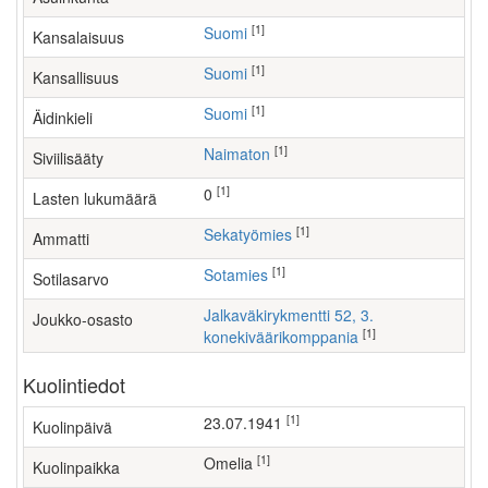
[1]
Suomi
Kansalaisuus
[1]
Suomi
Kansallisuus
[1]
Suomi
Äidinkieli
[1]
Naimaton
Siviilisääty
[1]
0
Lasten lukumäärä
[1]
sekatyömies
Ammatti
[1]
Sotamies
Sotilasarvo
Jalkaväkirykmentti 52, 3.
Joukko-osasto
[1]
konekiväärikomppania
Kuolintiedot
[1]
23.07.1941
Kuolinpäivä
[1]
Omelia
Kuolinpaikka