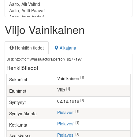
Viljo Vainikainen
Henkilön tiedot
Aikajana
URI: http://ldf.fi/warsa/actors/person_p277197
Henkilötiedot
[1]
Vainikainen
Sukunimi
[1]
Viljo
Etunimet
[1]
02.12.1916
Syntynyt
[1]
Pielavesi
Syntymäkunta
[1]
Pielavesi
Kotikunta
[1]
Pielavesi
Asuinkunta