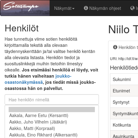
Näkymät
Näkymän ohjeet
I
Niilo
Henkilöt
Hae tunnettuja viime sotien henkilöitä
kirjoittamalla tekstiä alla olevaan
Henkilön t
täydennyskenttään ja/tai valitse henkilö kentän
alla olevasta listasta. Henkilön tiedot ja
URI: http://ldf.
suosituslinkkejä muihin tietoihin ilmestyy
Henkilötied
oikealle.
Jos etsimääsi henkilöä ei löydy, voit
tutkia hänen vaiheitaan
joukko-
Sukunimi
osastonäkymässä
, jos tiedät missä joukko-
osastossa hän on palvellut.
Etunimet
Syntynyt
Syntymäkun
Kotikunta
Asuinkunta