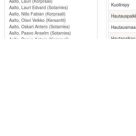
Kuolinsyy
Hautauspaik
Hautausmaa
Hautapaikan
Lähteet
[1] Menehtyne
Joukko-o
Jalkaväkiryk
Henkilöt
Timonen, E