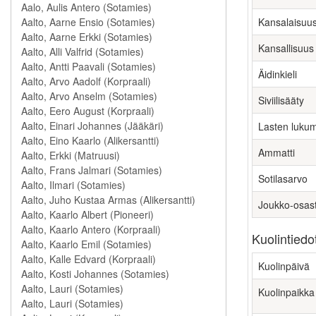
Kansalaisuu
Kansallisuus
Äidinkieli
Siviilisääty
Lasten luku
Ammatti
Sotilasarvo
Joukko-osas
Kuolintiedo
Kuolinpäivä
Kuolinpaikka