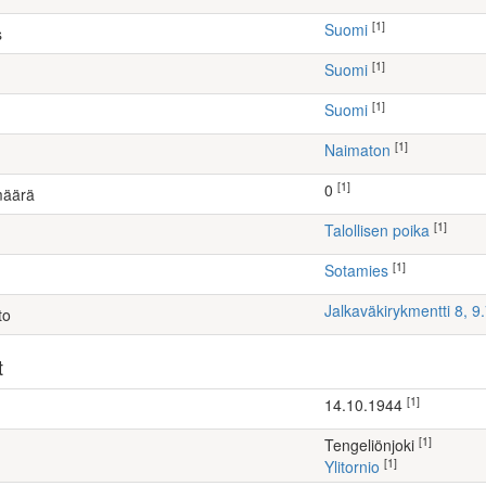
[1]
Suomi
s
[1]
Suomi
[1]
Suomi
[1]
Naimaton
[1]
0
määrä
[1]
talollisen poika
[1]
Sotamies
Jalkaväkirykmentti 8, 9
to
t
[1]
14.10.1944
[1]
Tengeliönjoki
[1]
Ylitornio