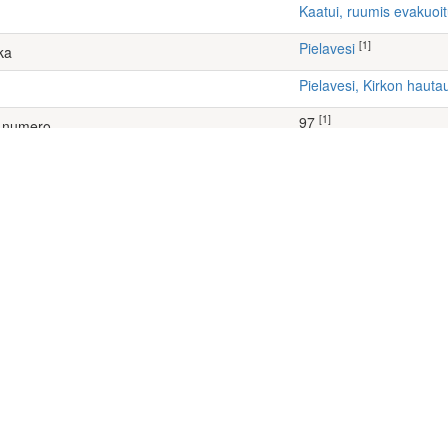
Kaatui, ruumis evakuoi
[1]
Pielavesi
ka
Pielavesi, Kirkon haut
[1]
97
 numero
et-tietokanta: http://kronos.narc.fi/menehtyneet/
sastot (1)
mentti 8, 9.7 (Jatkosota)
 (98)
ino