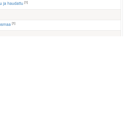
[1]
tu ja haudattu
[1]
ausmaa