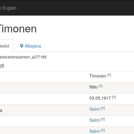
n English
 Timonen
iedot
Aikajana
fi/warsa/actors/person_p277185
ot
[1]
Timonen
[1]
Niilo
[1]
03.05.1917
[1]
Salmi
ta
[1]
Salmi
[1]
Salmi