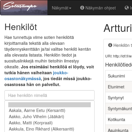
Näkymät
Näkymän ohjeet
I
Arttur
Henkilöt
Hae tunnettuja viime sotien henkilöitä
kirjoittamalla tekstiä alla olevaan
Henkilön t
täydennyskenttään ja/tai valitse henkilö kentän
alla olevasta listasta. Henkilön tiedot ja
URI: http://ldf.
suosituslinkkejä muihin tietoihin ilmestyy
Henkilötied
oikealle.
Jos etsimääsi henkilöä ei löydy, voit
tutkia hänen vaiheitaan
joukko-
Sukunimi
osastonäkymässä
, jos tiedät missä joukko-
osastossa hän on palvellut.
Etunimet
Syntynyt
Syntymäkun
Kotikunta
Asuinkunta