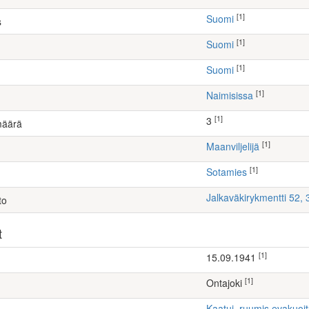
[1]
Suomi
s
[1]
Suomi
[1]
Suomi
[1]
Naimisissa
[1]
3
määrä
[1]
maanviljelijä
[1]
Sotamies
Jalkaväkirykmentti 52,
to
t
[1]
15.09.1941
[1]
Ontajoki
Kaatui, ruumis evakuoi