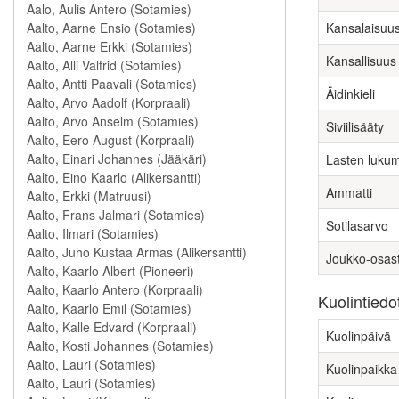
Kansalaisuu
Kansallisuus
Äidinkieli
Siviilisääty
Lasten luku
Ammatti
Sotilasarvo
Joukko-osas
Kuolintiedo
Kuolinpäivä
Kuolinpaikka