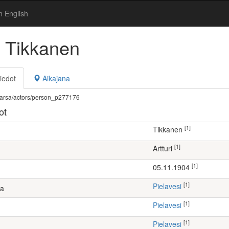
n English
i Tikkanen
iedot
Aikajana
fi/warsa/actors/person_p277176
ot
[1]
Tikkanen
[1]
Artturi
[1]
05.11.1904
[1]
Pielavesi
ta
[1]
Pielavesi
[1]
Pielavesi