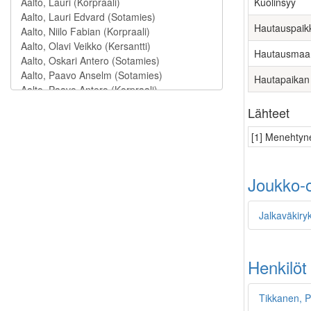
Kuolinsyy
Hautauspaik
Hautausmaa
Hautapaikan
Lähteet
[1] Menehtyne
Joukko-o
Jalkaväkiry
Henkilöt
Tikkanen, 