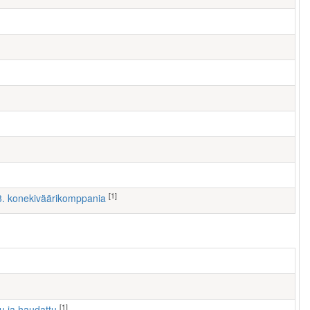
[1]
 3. konekiväärikomppania
[1]
tu ja haudattu