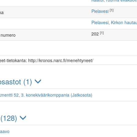
[1]
Pielavesi
ka
Pielavesi, Kirkon haut
[1]
202
 numero
et-tietokanta: http://kronos.narc.fi/menehtyneet/
sastot (1)
kmentti 52, 3. konekiväärikomppania (Jatkosota)
 (128)
Paavo