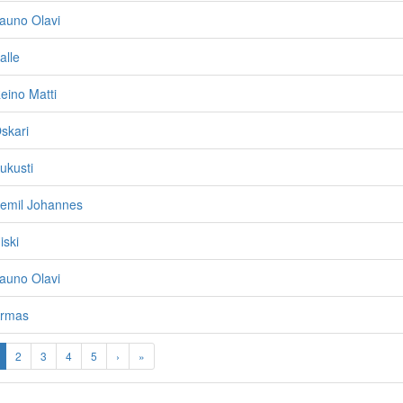
auno Olavi
alle
eino Matti
skari
ukusti
Eemil Johannes
iski
auno Olavi
Armas
2
3
4
5
›
»