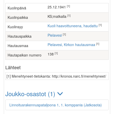
[1]
25.12.1941
Kuolinpäivä
[1]
KS;matkalla
Kuolinpaikka
[1]
Kuoli haavoittuneena, haudattu
Kuolinsyy
[1]
Pielavesi
Hautauspaikka
[1]
Pielavesi, Kirkon hautausmaa
Hautausmaa
[1]
138
Hautapaikan numero
Lähteet
[1] Menehtyneet-tietokanta: http://kronos.narc.fi/menehtyneet/
Joukko-osastot (1)
Linnoitusrakennuspataljoona 1, 1. komppania (Jatkosota)