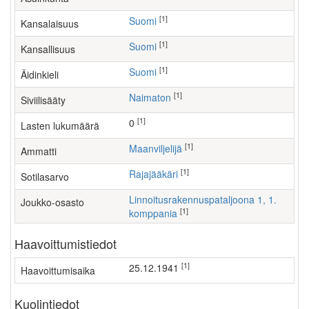
[1]
Suomi
Kansalaisuus
[1]
Suomi
Kansallisuus
[1]
Suomi
Äidinkieli
[1]
Naimaton
Siviilisääty
[1]
0
Lasten lukumäärä
[1]
maanviljelijä
Ammatti
[1]
Rajajääkäri
Sotilasarvo
Linnoitusrakennuspataljoona 1, 1.
Joukko-osasto
[1]
komppania
Haavoittumistiedot
[1]
25.12.1941
Haavoittumisaika
Kuolintiedot