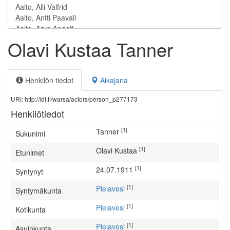
Olavi Kustaa Tanner
Henkilön tiedot
Aikajana
URI: http://ldf.fi/warsa/actors/person_p277173
Henkilötiedot
[1]
Tanner
Sukunimi
[1]
Olavi Kustaa
Etunimet
[1]
24.07.1911
Syntynyt
[1]
Pielavesi
Syntymäkunta
[1]
Pielavesi
Kotikunta
[1]
Pielavesi
Asuinkunta