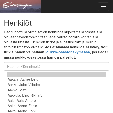
Toggl
naviga
Henkilöt
Hae tunnettuja viime sotien henkilöitä kirjoittamalla tekstiä alla
olevaan täydennyskenttään ja/tai valitse henkilö kentän alla
olevasta listasta. Henkilön tiedot ja suosituslinkkejä muihin
tietoihin ilmestyy oikealle.
Jos etsimääsi henkilöä ei löydy, voit
tutkia hänen vaiheitaan
joukko-osastonäkymässä
, jos tiedät
missä joukko-osastossa hän on palvellut.