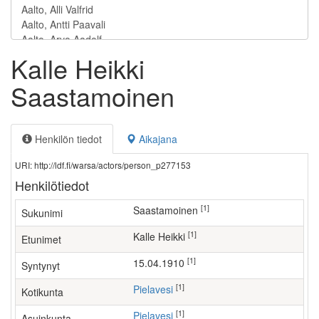
Kalle Heikki
Saastamoinen
Henkilön tiedot
Aikajana
URI: http://ldf.fi/warsa/actors/person_p277153
Henkilötiedot
[1]
Saastamoinen
Sukunimi
[1]
Kalle Heikki
Etunimet
[1]
15.04.1910
Syntynyt
[1]
Pielavesi
Kotikunta
[1]
Pielavesi
Asuinkunta