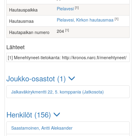
[1]
Pielavesi
Hautauspaikka
[1]
Pielavesi, Kirkon hautausmaa
Hautausmaa
[1]
204
Hautapaikan numero
Lähteet
[1] Menehtyneet-tietokanta: http://kronos.narc.fi/menehtyneet/
Joukko-osastot (1)
Jalkaväkirykmentti 22, 5. komppania (Jatkosota)
Henkilöt (156)
Saastamoinen, Antti Aleksander