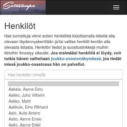
Toggl
naviga
Henkilöt
Hae tunnettuja viime sotien henkilöitä kirjoittamalla tekstiä alla
olevaan täydennyskenttään ja/tai valitse henkilö kentän alla
olevasta listasta. Henkilön tiedot ja suosituslinkkejä muihin
tietoihin ilmestyy oikealle.
Jos etsimääsi henkilöä ei löydy, voit
tutkia hänen vaiheitaan
joukko-osastonäkymässä
, jos tiedät
missä joukko-osastossa hän on palvellut.