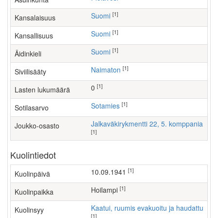
[1]
Suomi
Kansalaisuus
[1]
Suomi
Kansallisuus
[1]
Suomi
Äidinkieli
[1]
Naimaton
Siviilisääty
[1]
0
Lasten lukumäärä
[1]
Sotamies
Sotilasarvo
Jalkaväkirykmentti 22, 5. komppania
Joukko-osasto
[1]
Kuolintiedot
[1]
10.09.1941
Kuolinpäivä
[1]
Hoilampi
Kuolinpaikka
Kaatui, ruumis evakuoitu ja haudattu
Kuolinsyy
[1]