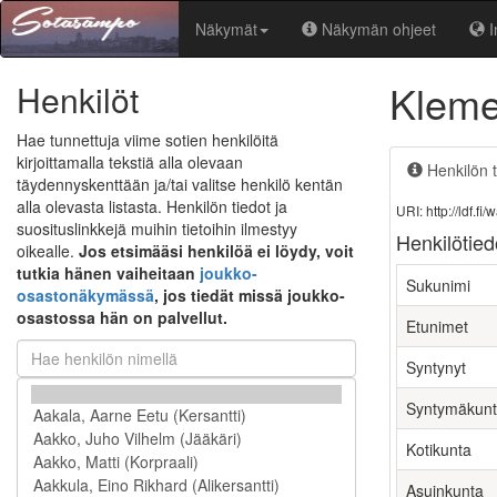
Näkymät
Näkymän ohjeet
I
Kleme
Henkilöt
Hae tunnettuja viime sotien henkilöitä
kirjoittamalla tekstiä alla olevaan
Henkilön t
täydennyskenttään ja/tai valitse henkilö kentän
alla olevasta listasta. Henkilön tiedot ja
URI: http://ldf.
suosituslinkkejä muihin tietoihin ilmestyy
Henkilötied
oikealle.
Jos etsimääsi henkilöä ei löydy, voit
tutkia hänen vaiheitaan
joukko-
Sukunimi
osastonäkymässä
, jos tiedät missä joukko-
osastossa hän on palvellut.
Etunimet
Syntynyt
Syntymäkun
Kotikunta
Asuinkunta