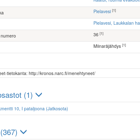
[1]
Pielavesi
ka
Pielavesi, Laukkalan 
[1]
36
 numero
[1]
Miinaräjähdys
et-tietokanta: http://kronos.narc.fi/menehtyneet/
sastot (1)
mentti 10, I pataljoona (Jatkosota)
 (367)