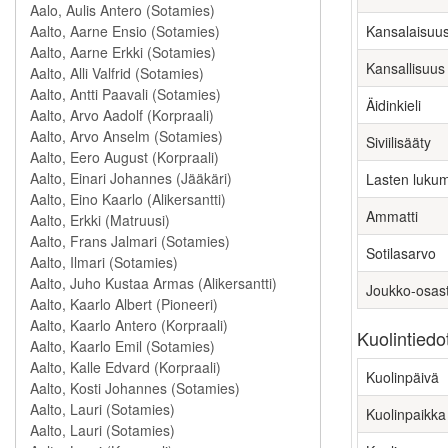
Kansalaisuu
Kansallisuus
Äidinkieli
Siviilisääty
Lasten luku
Ammatti
Sotilasarvo
Joukko-osas
Kuolintiedo
Kuolinpäivä
Kuolinpaikka