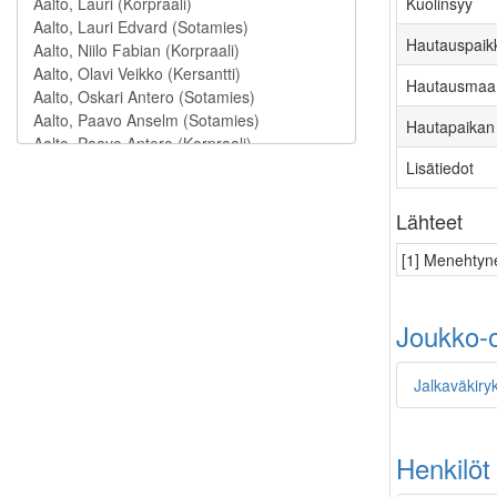
Kuolinsyy
Hautauspaik
Hautausmaa
Hautapaikan
Lisätiedot
Lähteet
[1] Menehtyne
Joukko-o
Jalkaväkiryk
Henkilöt