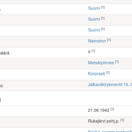
[1]
Suomi
s
[1]
Suomi
[1]
Suomi
[1]
Naimaton
[1]
0
määrä
[1]
metsätyömies
[1]
Korpraali
Jalkaväkirykmentti 10, 
to
t
[1]
21.06.1942
[1]
Rukajärvi pohj.p.
Kaatui, ruumis evakuoi