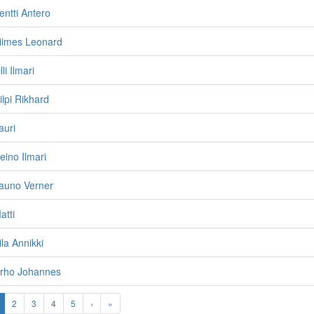
entti Antero
Siimes Leonard
li Ilmari
ilpi Rikhard
auri
eino Ilmari
Tauno Verner
atti
la Annikki
Urho Johannes
2
3
4
5
›
»