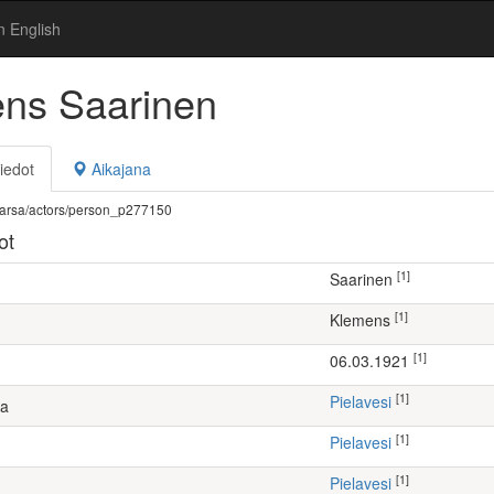
n English
ns Saarinen
iedot
Aikajana
fi/warsa/actors/person_p277150
ot
[1]
Saarinen
[1]
Klemens
[1]
06.03.1921
[1]
Pielavesi
ta
[1]
Pielavesi
[1]
Pielavesi