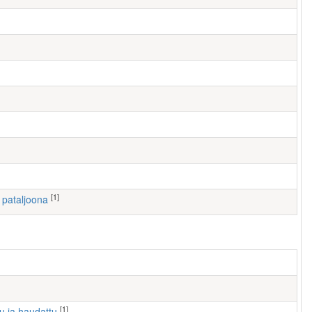
[1]
I pataljoona
[1]
tu ja haudattu