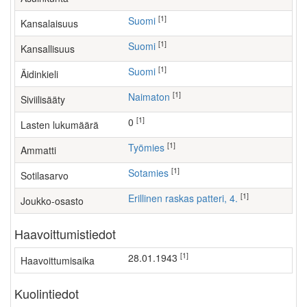
[1]
Suomi
Kansalaisuus
[1]
Suomi
Kansallisuus
[1]
Suomi
Äidinkieli
[1]
Naimaton
Siviilisääty
[1]
0
Lasten lukumäärä
[1]
työmies
Ammatti
[1]
Sotamies
Sotilasarvo
[1]
Erillinen raskas patteri, 4.
Joukko-osasto
Haavoittumistiedot
[1]
28.01.1943
Haavoittumisaika
Kuolintiedot