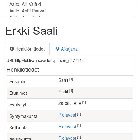
Erkki Saali
Henkilön tiedot
Aikajana
URI: http://ldf.fi/warsa/actors/person_p277149
Henkilötiedot
[1]
Saali
Sukunimi
[1]
Erkki
Etunimet
[1]
20.06.1919
Syntynyt
[1]
Pielavesi
Syntymäkunta
[1]
Pielavesi
Kotikunta
[1]
Pielavesi
Asuinkunta