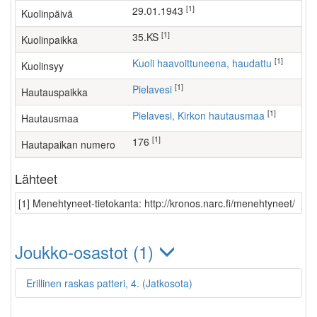
[1]
29.01.1943
Kuolinpäivä
[1]
35.KS
Kuolinpaikka
[1]
Kuoli haavoittuneena, haudattu
Kuolinsyy
[1]
Pielavesi
Hautauspaikka
[1]
Pielavesi, Kirkon hautausmaa
Hautausmaa
[1]
176
Hautapaikan numero
Lähteet
[1] Menehtyneet-tietokanta: http://kronos.narc.fi/menehtyneet/
Joukko-osastot (1)
Erillinen raskas patteri, 4. (Jatkosota)