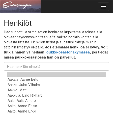
Toggl
naviga
Henkilöt
Hae tunnettuja viime sotien henkilöitä kirjoittamalla tekstiä alla
olevaan täydennyskenttään ja/tai valitse henkilö kentän alla
olevasta listasta. Henkilön tiedot ja suosituslinkkejä muihin
tietoihin ilmestyy oikealle.
Jos etsimääsi henkilöä ei löydy, voit
tutkia hänen vaiheitaan
joukko-osastonäkymässä
, jos tiedät
missä joukko-osastossa hän on palvellut.