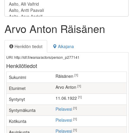
Arvo Anton Räisänen
Henkilön tiedot
Aikajana
URI: http://ldf.fi/warsa/actors/person_p277141
Henkilötiedot
[1]
Räisänen
Sukunimi
[1]
Arvo Anton
Etunimet
[1]
11.06.1922
Syntynyt
[1]
Pielavesi
Syntymäkunta
[1]
Pielavesi
Kotikunta
[1]
Pielavesi
Asuinkunta