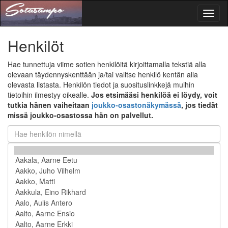
Toggl
naviga
Henkilöt
Hae tunnettuja viime sotien henkilöitä kirjoittamalla tekstiä alla
olevaan täydennyskenttään ja/tai valitse henkilö kentän alla
olevasta listasta. Henkilön tiedot ja suosituslinkkejä muihin
tietoihin ilmestyy oikealle.
Jos etsimääsi henkilöä ei löydy, voit
tutkia hänen vaiheitaan
joukko-osastonäkymässä
, jos tiedät
missä joukko-osastossa hän on palvellut.