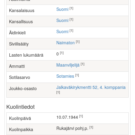
[1]
Suomi
Kansalaisuus
[1]
Suomi
Kansallisuus
[1]
Suomi
Äidinkieli
[1]
Naimaton
Siviilisääty
[1]
0
Lasten lukumäärä
[1]
maanviljelijä
Ammatti
[1]
Sotamies
Sotilasarvo
Jalkaväkirykmentti 52, 4. komppania
Joukko-osasto
[1]
Kuolintiedot
[1]
10.07.1944
Kuolinpäivä
[1]
Rukajärvi pohj.p.
Kuolinpaikka