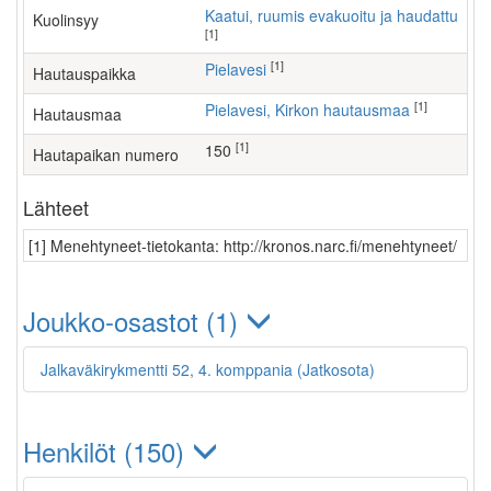
Kaatui, ruumis evakuoitu ja haudattu
Kuolinsyy
[1]
[1]
Pielavesi
Hautauspaikka
[1]
Pielavesi, Kirkon hautausmaa
Hautausmaa
[1]
150
Hautapaikan numero
Lähteet
[1] Menehtyneet-tietokanta: http://kronos.narc.fi/menehtyneet/
Joukko-osastot (1)
Jalkaväkirykmentti 52, 4. komppania (Jatkosota)
Henkilöt (150)