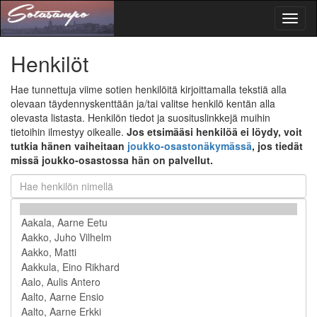
Toggl
naviga
Henkilöt
Hae tunnettuja viime sotien henkilöitä kirjoittamalla tekstiä alla
olevaan täydennyskenttään ja/tai valitse henkilö kentän alla
olevasta listasta. Henkilön tiedot ja suosituslinkkejä muihin
tietoihin ilmestyy oikealle.
Jos etsimääsi henkilöä ei löydy, voit
tutkia hänen vaiheitaan
joukko-osastonäkymässä
, jos tiedät
missä joukko-osastossa hän on palvellut.