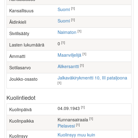
[1]
Suomi
Kansallisuus
[1]
Suomi
Äidinkieli
[1]
Naimaton
Siviilisääty
[1]
0
Lasten lukumäärä
[1]
maanviljelijä
Ammatti
[1]
Alikersantti
Sotilasarvo
Jalkaväkirykmentti 10, III pataljoona
Joukko-osasto
[1]
Kuolintiedot
[1]
04.09.1943
Kuolinpäivä
[1]
kunnansairaala
Kuolinpaikka
[1]
Pielavesi
Kuolinsyy muu kuin
Kuolinsyy