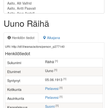
Uuno Räihä
Henkilön tiedot
Aikajana
URI: http://ldf.fi/warsa/actors/person_p277140
Henkilötiedot
[1]
Räihä
Sukunimi
[1]
Uuno
Etunimet
[1]
05.06.1913
Syntynyt
[1]
Pielavesi
Kotikunta
[1]
Pielavesi
Asuinkunta
[1]
Suomi
Kansalaisuus