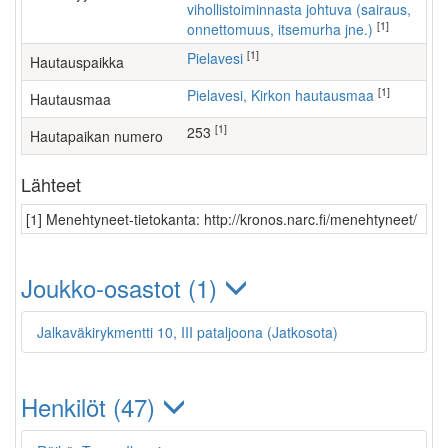
vihollistoiminnasta johtuva (sairaus,
[1]
onnettomuus, itsemurha jne.)
[1]
Pielavesi
Hautauspaikka
[1]
Pielavesi, Kirkon hautausmaa
Hautausmaa
[1]
253
Hautapaikan numero
Lähteet
[1] Menehtyneet-tietokanta: http://kronos.narc.fi/menehtyneet/
Joukko-osastot (1)
Jalkaväkirykmentti 10, III pataljoona (Jatkosota)
Henkilöt (47)