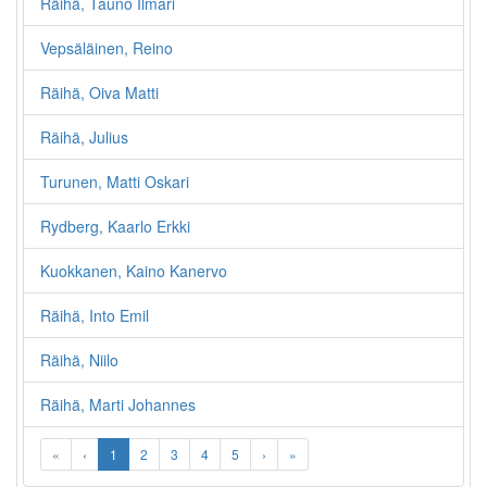
Räihä, Tauno Ilmari
Vepsäläinen, Reino
Räihä, Oiva Matti
Räihä, Julius
Turunen, Matti Oskari
Rydberg, Kaarlo Erkki
Kuokkanen, Kaino Kanervo
Räihä, Into Emil
Räihä, Niilo
Räihä, Marti Johannes
«
‹
1
2
3
4
5
›
»