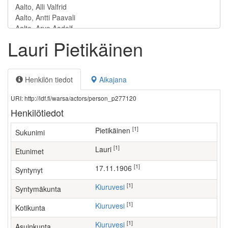
Lauri Pietikäinen
Henkilön tiedot
Aikajana
URI: http://ldf.fi/warsa/actors/person_p277120
Henkilötiedot
[1]
Pietikäinen
Sukunimi
[1]
Lauri
Etunimet
[1]
17.11.1906
Syntynyt
[1]
Kiuruvesi
Syntymäkunta
[1]
Kiuruvesi
Kotikunta
[1]
Kiuruvesi
Asuinkunta