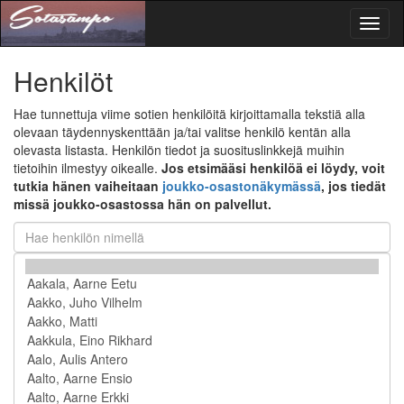
Toggl
naviga
Henkilöt
Hae tunnettuja viime sotien henkilöitä kirjoittamalla tekstiä alla
olevaan täydennyskenttään ja/tai valitse henkilö kentän alla
olevasta listasta. Henkilön tiedot ja suosituslinkkejä muihin
tietoihin ilmestyy oikealle.
Jos etsimääsi henkilöä ei löydy, voit
tutkia hänen vaiheitaan
joukko-osastonäkymässä
, jos tiedät
missä joukko-osastossa hän on palvellut.