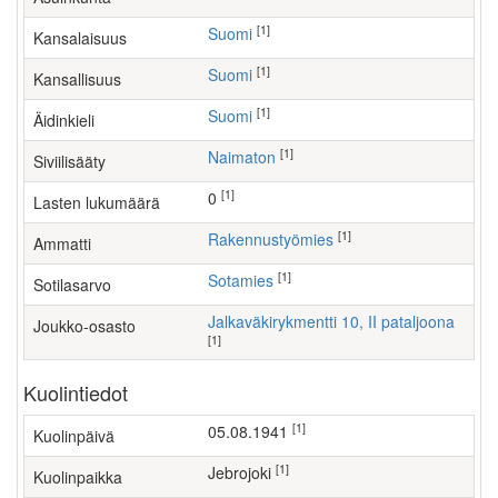
[1]
Suomi
Kansalaisuus
[1]
Suomi
Kansallisuus
[1]
Suomi
Äidinkieli
[1]
Naimaton
Siviilisääty
[1]
0
Lasten lukumäärä
[1]
rakennustyömies
Ammatti
[1]
Sotamies
Sotilasarvo
Jalkaväkirykmentti 10, II pataljoona
Joukko-osasto
[1]
Kuolintiedot
[1]
05.08.1941
Kuolinpäivä
[1]
Jebrojoki
Kuolinpaikka