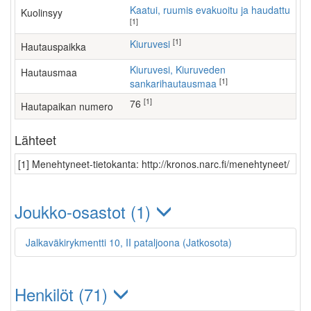
Kaatui, ruumis evakuoitu ja haudattu
Kuolinsyy
[1]
[1]
Kiuruvesi
Hautauspaikka
Kiuruvesi, Kiuruveden
Hautausmaa
[1]
sankarihautausmaa
[1]
76
Hautapaikan numero
Lähteet
[1] Menehtyneet-tietokanta: http://kronos.narc.fi/menehtyneet/
Joukko-osastot (1)
Jalkaväkirykmentti 10, II pataljoona (Jatkosota)
Henkilöt (71)