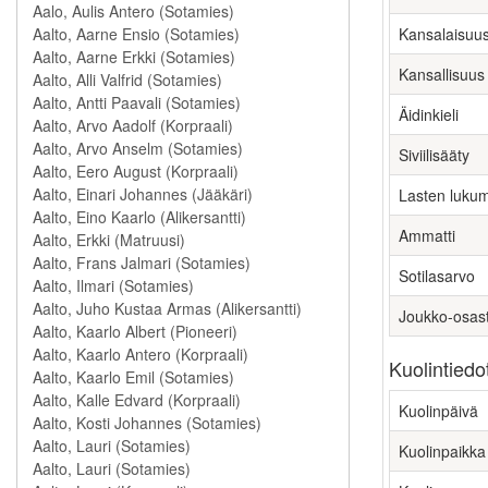
Kansalaisuu
Kansallisuus
Äidinkieli
Siviilisääty
Lasten luku
Ammatti
Sotilasarvo
Joukko-osas
Kuolintiedo
Kuolinpäivä
Kuolinpaikka