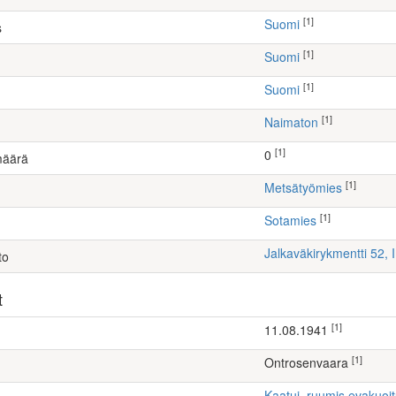
[1]
Suomi
s
[1]
Suomi
[1]
Suomi
[1]
Naimaton
[1]
0
määrä
[1]
metsätyömies
[1]
Sotamies
Jalkaväkirykmentti 52, 
to
t
[1]
11.08.1941
[1]
Ontrosenvaara
Kaatui, ruumis evakuoi