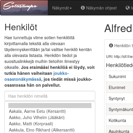
Näkymät
Näkymän ohjeet
I
Alfred
Henkilöt
Hae tunnettuja viime sotien henkilöitä
kirjoittamalla tekstiä alla olevaan
Henkilön t
täydennyskenttään ja/tai valitse henkilö kentän
alla olevasta listasta. Henkilön tiedot ja
URI: http://ldf.
suosituslinkkejä muihin tietoihin ilmestyy
Henkilötied
oikealle.
Jos etsimääsi henkilöä ei löydy, voit
tutkia hänen vaiheitaan
joukko-
Sukunimi
osastonäkymässä
, jos tiedät missä joukko-
osastossa hän on palvellut.
Etunimet
Syntynyt
Syntymäkun
Kotikunta
Asuinkunta