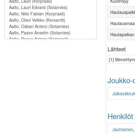
Kuolinsyy
Hautauspaik
Hautausmaa
Hautapaikan
Lähteet
[1] Menehtyne
Joukko-o
Jalkaväkiryk
Henkilöt
Jauhiainen,