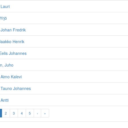
 Lauri
Yrjö
, Johan Fredrik
Jaakko Henrik
Eelis Johannes
n, Juho
, Aimo Kalevi
, Tauno Johannes
 Antti
2
3
4
5
›
»