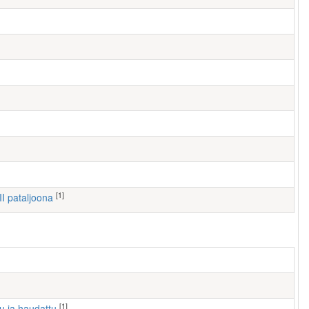
[1]
III pataljoona
[1]
tu ja haudattu