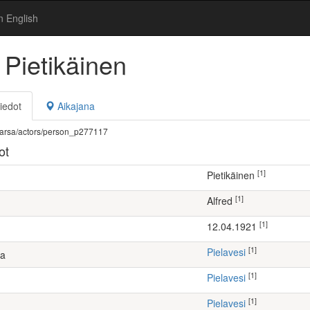
n English
 Pietikäinen
iedot
Aikajana
fi/warsa/actors/person_p277117
ot
[1]
Pietikäinen
[1]
Alfred
[1]
12.04.1921
[1]
Pielavesi
ta
[1]
Pielavesi
[1]
Pielavesi