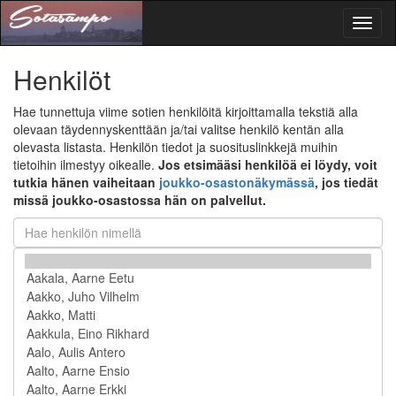
Toggl
naviga
Henkilöt
Hae tunnettuja viime sotien henkilöitä kirjoittamalla tekstiä alla
olevaan täydennyskenttään ja/tai valitse henkilö kentän alla
olevasta listasta. Henkilön tiedot ja suosituslinkkejä muihin
tietoihin ilmestyy oikealle.
Jos etsimääsi henkilöä ei löydy, voit
tutkia hänen vaiheitaan
joukko-osastonäkymässä
, jos tiedät
missä joukko-osastossa hän on palvellut.