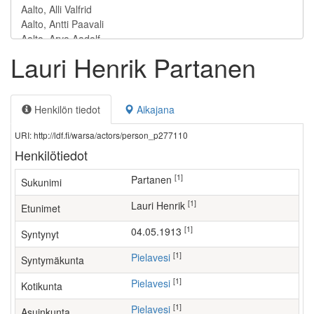
Lauri Henrik Partanen
Henkilön tiedot
Aikajana
URI: http://ldf.fi/warsa/actors/person_p277110
Henkilötiedot
[1]
Partanen
Sukunimi
[1]
Lauri Henrik
Etunimet
[1]
04.05.1913
Syntynyt
[1]
Pielavesi
Syntymäkunta
[1]
Pielavesi
Kotikunta
[1]
Pielavesi
Asuinkunta