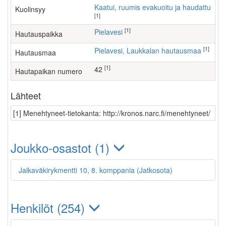
Kaatui, ruumis evakuoitu ja haudattu
Kuolinsyy
[1]
[1]
Pielavesi
Hautauspaikka
[1]
Pielavesi, Laukkalan hautausmaa
Hautausmaa
[1]
42
Hautapaikan numero
Lähteet
[1] Menehtyneet-tietokanta: http://kronos.narc.fi/menehtyneet/
Joukko-osastot (1)
Jalkaväkirykmentti 10, 8. komppania (Jatkosota)
Henkilöt (254)