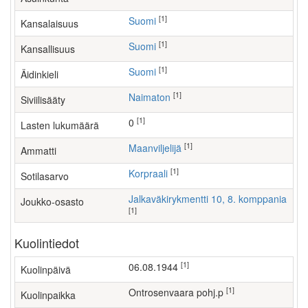
[1]
Suomi
Kansalaisuus
[1]
Suomi
Kansallisuus
[1]
Suomi
Äidinkieli
[1]
Naimaton
Siviilisääty
[1]
0
Lasten lukumäärä
[1]
maanviljelijä
Ammatti
[1]
Korpraali
Sotilasarvo
Jalkaväkirykmentti 10, 8. komppania
Joukko-osasto
[1]
Kuolintiedot
[1]
06.08.1944
Kuolinpäivä
[1]
Ontrosenvaara pohj.p
Kuolinpaikka