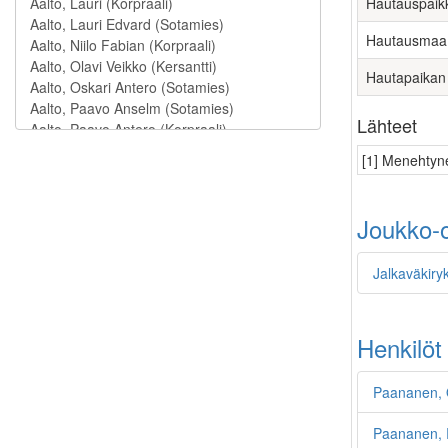
Hautauspaik
Hautausmaa
Hautapaikan
Lähteet
[1] Menehtyne
Joukko-o
Jalkaväkiry
Henkilöt
Paananen, 
Paananen, 