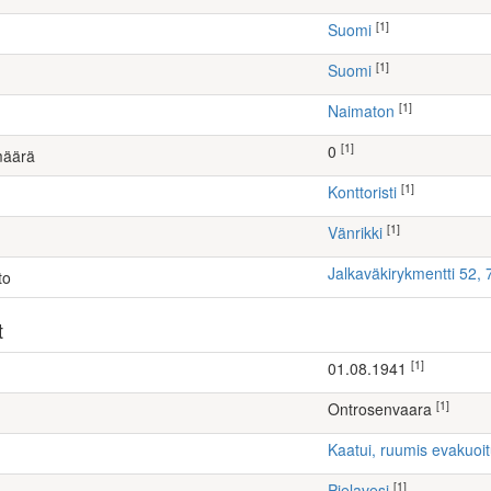
[1]
Suomi
[1]
Suomi
[1]
Naimaton
[1]
0
määrä
[1]
konttoristi
[1]
Vänrikki
Jalkaväkirykmentti 52,
to
t
[1]
01.08.1941
[1]
Ontrosenvaara
Kaatui, ruumis evakuoi
[1]
Pielavesi