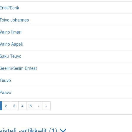
rkki/Eerik
Toivo Johannes
äinö Ilmari
Väinö Aapeli
Saku Teuvo
Seelim/Selim Ernest
Teuvo
 Paavo
2
3
4
5
›
»
steli -artikkelit (1)