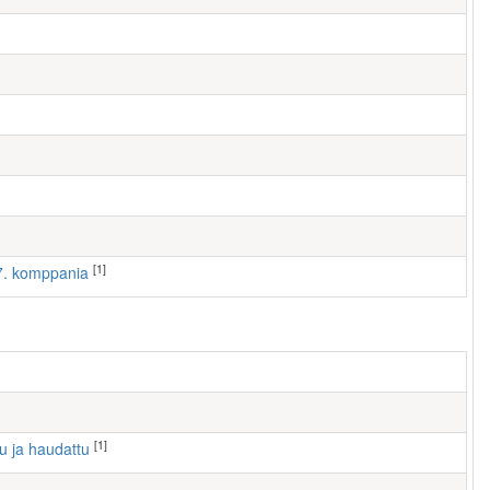
[1]
 7. komppania
[1]
tu ja haudattu