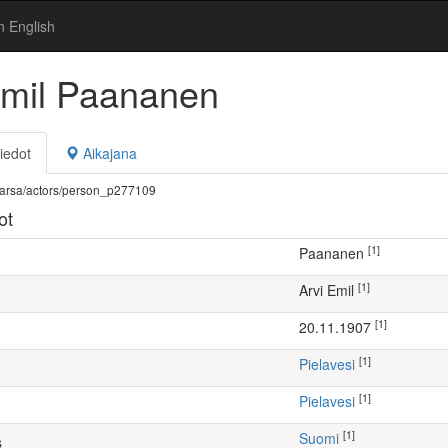
n English
Emil Paananen
iedot
Aikajana
fi/warsa/actors/person_p277109
ot
[1]
Paananen
[1]
Arvi Emil
[1]
20.11.1907
[1]
Pielavesi
[1]
Pielavesi
[1]
Suomi
s