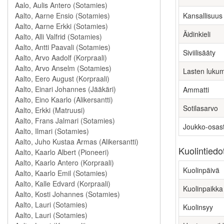
Kansallisuus
Äidinkieli
Siviilisääty
Lasten luku
Ammatti
Sotilasarvo
Joukko-osas
Kuolintiedo
Kuolinpäivä
Kuolinpaikka
Kuolinsyy