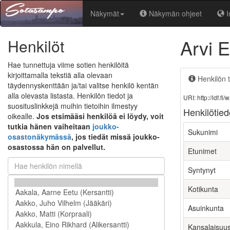
Näkymät
Näkymän ohjeet
I
Arvi 
Henkilöt
Hae tunnettuja viime sotien henkilöitä
kirjoittamalla tekstiä alla olevaan
Henkilön t
täydennyskenttään ja/tai valitse henkilö kentän
alla olevasta listasta. Henkilön tiedot ja
URI: http://ldf.
suosituslinkkejä muihin tietoihin ilmestyy
Henkilötied
oikealle.
Jos etsimääsi henkilöä ei löydy, voit
tutkia hänen vaiheitaan
joukko-
Sukunimi
osastonäkymässä
, jos tiedät missä joukko-
osastossa hän on palvellut.
Etunimet
Syntynyt
Kotikunta
Asuinkunta
Kansalaisuu