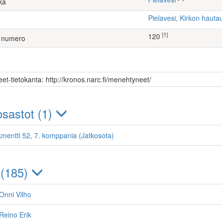
ka
Pielavesi, Kirkon haut
[1]
120
 numero
et-tietokanta: http://kronos.narc.fi/menehtyneet/
sastot (1)
kmentti 52, 7. komppania (Jatkosota)
 (185)
Onni Vilho
Reino Erik