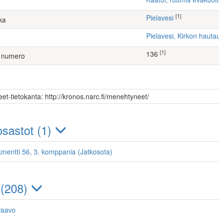
[1]
Pielavesi
ka
Pielavesi, Kirkon haut
[1]
136
 numero
et-tietokanta: http://kronos.narc.fi/menehtyneet/
sastot (1)
kmentti 56, 3. komppania (Jatkosota)
 (208)
Paavo