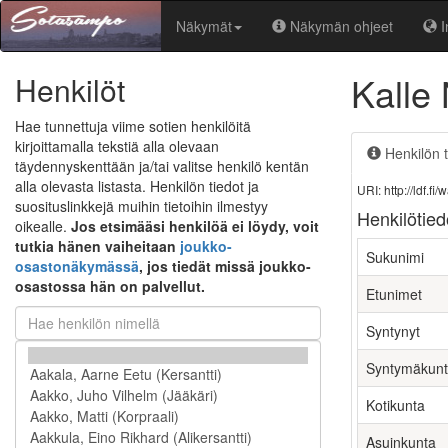
Näkymät
Näkymän ohjeet
I
Kalle
Henkilöt
Hae tunnettuja viime sotien henkilöitä
kirjoittamalla tekstiä alla olevaan
Henkilön t
täydennyskenttään ja/tai valitse henkilö kentän
alla olevasta listasta. Henkilön tiedot ja
URI: http://ldf.
suosituslinkkejä muihin tietoihin ilmestyy
Henkilötied
oikealle.
Jos etsimääsi henkilöä ei löydy, voit
tutkia hänen vaiheitaan
joukko-
Sukunimi
osastonäkymässä
, jos tiedät missä joukko-
osastossa hän on palvellut.
Etunimet
Syntynyt
Syntymäkun
Kotikunta
Asuinkunta