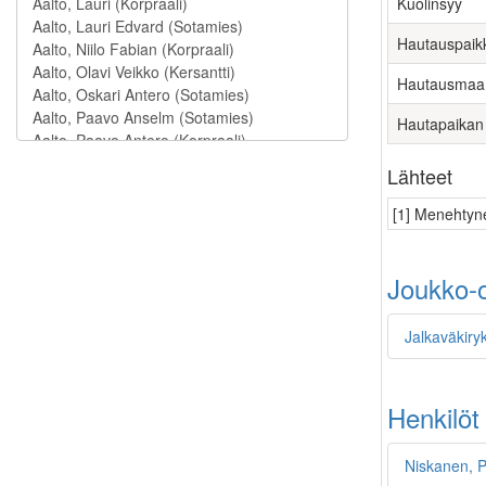
Kuolinsyy
Hautauspaik
Hautausmaa
Hautapaikan
Lähteet
[1] Menehtyne
Joukko-o
Jalkaväkiry
Henkilöt
Niskanen, 