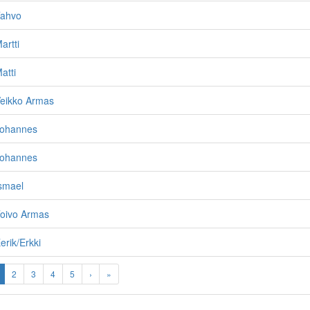
Tahvo
artti
atti
Veikko Armas
Johannes
Johannes
smael
Toivo Armas
erik/Erkki
2
3
4
5
›
»