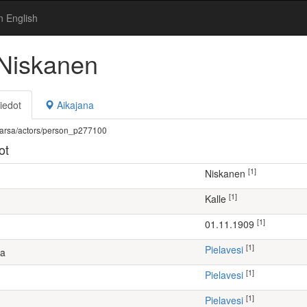
n English
 Niskanen
iedot
Aikajana
fi/warsa/actors/person_p277100
ot
[1]
Niskanen
[1]
Kalle
[1]
01.11.1909
[1]
Pielavesi
ta
[1]
Pielavesi
[1]
Pielavesi