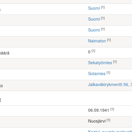
[1]
Suomi
s
[1]
Suomi
[1]
Suomi
[1]
Naimaton
[1]
0
määrä
[1]
sekatyömies
[1]
Sotamies
Jalkaväkirykmentti 56,
to
t
[1]
06.09.1941
[1]
Nuosjärvi
Kaatui, ruumis evakuoi