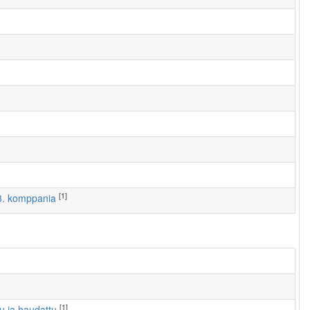
[1]
 3. komppania
[1]
tu ja haudattu