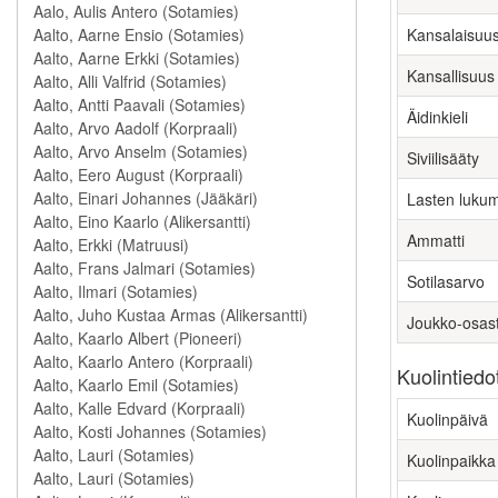
Kansalaisuu
Kansallisuus
Äidinkieli
Siviilisääty
Lasten luku
Ammatti
Sotilasarvo
Joukko-osas
Kuolintiedo
Kuolinpäivä
Kuolinpaikka