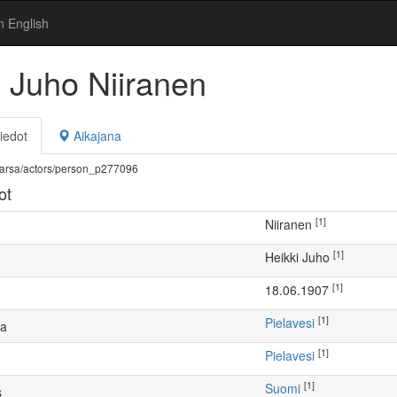
n English
i Juho Niiranen
iedot
Aikajana
fi/warsa/actors/person_p277096
ot
[1]
Niiranen
[1]
Heikki Juho
[1]
18.06.1907
[1]
Pielavesi
ta
[1]
Pielavesi
[1]
Suomi
s