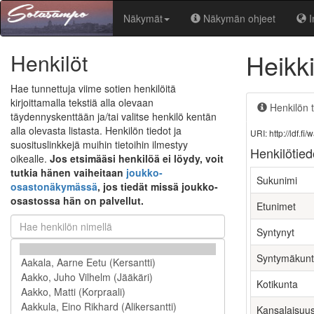
Näkymät
Näkymän ohjeet
I
Heikk
Henkilöt
Hae tunnettuja viime sotien henkilöitä
kirjoittamalla tekstiä alla olevaan
Henkilön t
täydennyskenttään ja/tai valitse henkilö kentän
alla olevasta listasta. Henkilön tiedot ja
URI: http://ldf.
suosituslinkkejä muihin tietoihin ilmestyy
Henkilötied
oikealle.
Jos etsimääsi henkilöä ei löydy, voit
tutkia hänen vaiheitaan
joukko-
Sukunimi
osastonäkymässä
, jos tiedät missä joukko-
osastossa hän on palvellut.
Etunimet
Syntynyt
Syntymäkun
Kotikunta
Kansalaisuu