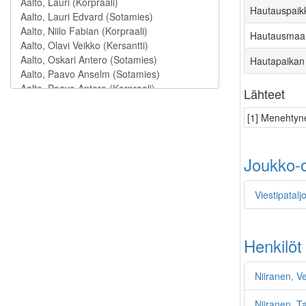
Hautauspaik
Hautausmaa
Hautapaikan
Lähteet
[1] Menehtyne
Joukko-o
Viestipatalj
Henkilöt
Niiranen, V
Niiranen, Ta