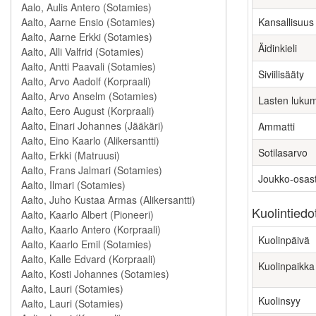
Kansallisuus
Äidinkieli
Siviilisääty
Lasten luku
Ammatti
Sotilasarvo
Joukko-osas
Kuolintiedo
Kuolinpäivä
Kuolinpaikka
Kuolinsyy