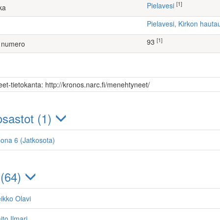
[1]
Pielavesi
ka
Pielavesi, Kirkon haut
[1]
93
 numero
et-tietokanta: http://kronos.narc.fi/menehtyneet/
sastot (1)
oona 6 (Jatkosota)
 (64)
eikko Olavi
ito Ilmari