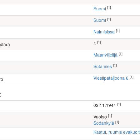
[1]
Suomi
[1]
Suomi
[1]
Naimisissa
[1]
4
määrä
[1]
maanviljelijä
[1]
Sotamies
[1]
Viestipataljoona 6
to
t
[1]
02.11.1944
[1]
Vuotso
[1]
Sodankylä
Kaatui, ruumis evakuoi