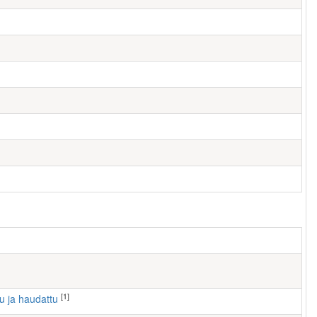
[1]
tu ja haudattu