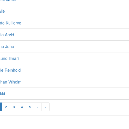
lle
to Kulllervo
to Arvid
ino Juho
auno Ilmari
lle Reinhold
ohan Vilhelm
kki
2
3
4
5
›
»