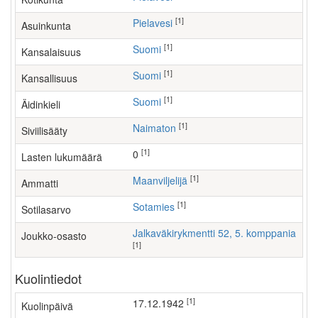
[1]
Pielavesi
Asuinkunta
[1]
Suomi
Kansalaisuus
[1]
Suomi
Kansallisuus
[1]
Suomi
Äidinkieli
[1]
Naimaton
Siviilisääty
[1]
0
Lasten lukumäärä
[1]
maanviljelijä
Ammatti
[1]
Sotamies
Sotilasarvo
Jalkaväkirykmentti 52, 5. komppania
Joukko-osasto
[1]
Kuolintiedot
[1]
17.12.1942
Kuolinpäivä