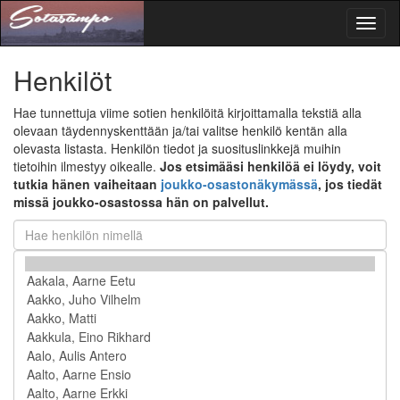
Toggl
naviga
Henkilöt
Hae tunnettuja viime sotien henkilöitä kirjoittamalla tekstiä alla
olevaan täydennyskenttään ja/tai valitse henkilö kentän alla
olevasta listasta. Henkilön tiedot ja suosituslinkkejä muihin
tietoihin ilmestyy oikealle.
Jos etsimääsi henkilöä ei löydy, voit
tutkia hänen vaiheitaan
joukko-osastonäkymässä
, jos tiedät
missä joukko-osastossa hän on palvellut.