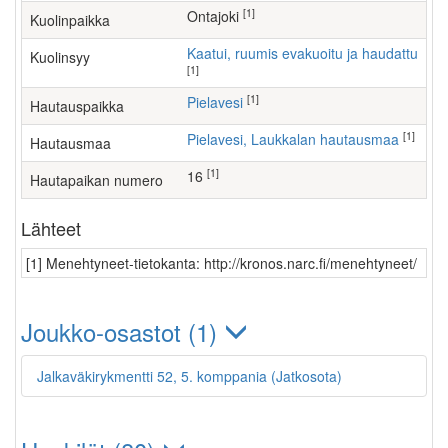
[1]
Ontajoki
Kuolinpaikka
Kaatui, ruumis evakuoitu ja haudattu
Kuolinsyy
[1]
[1]
Pielavesi
Hautauspaikka
[1]
Pielavesi, Laukkalan hautausmaa
Hautausmaa
[1]
16
Hautapaikan numero
Lähteet
[1] Menehtyneet-tietokanta: http://kronos.narc.fi/menehtyneet/
Joukko-osastot (1)
Jalkaväkirykmentti 52, 5. komppania (Jatkosota)