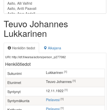
Teuvo Johannes
Lukkarinen
Henkilön tiedot
Aikajana
URI: http://ldf.fi/warsa/actors/person_p277082
Henkilötiedot
[1]
Lukkarinen
Sukunimi
[1]
Teuvo Johannes
Etunimet
[1]
12.11.1922
Syntynyt
[1]
Pielavesi
Syntymäkunta
[1]
Pielavesi
Kotikunta