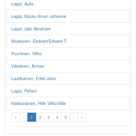
Lappi, Aulis
Lappi, Kauko Ilmari Johanne
Lappi, Jalo Abraham
Mustonen, Eedvart/Edvard T.
Puurtinen, Vilho
Väisänen, Armas
Laatikainen, Erkki Juho
Lappi, Petteri
Hakkarainen, Hille Vilho/Ville
«
‹
1
2
3
4
5
›
»