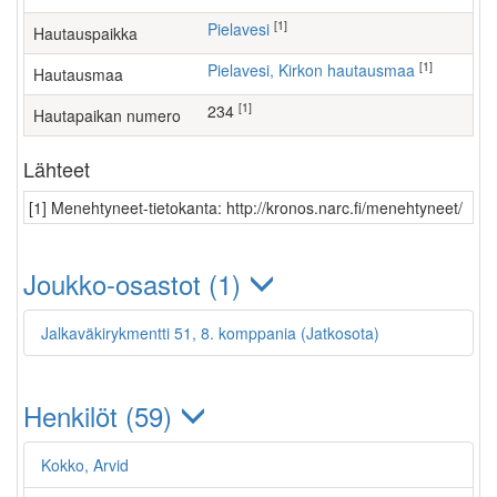
[1]
Pielavesi
Hautauspaikka
[1]
Pielavesi, Kirkon hautausmaa
Hautausmaa
[1]
234
Hautapaikan numero
Lähteet
[1] Menehtyneet-tietokanta: http://kronos.narc.fi/menehtyneet/
Joukko-osastot (1)
Jalkaväkirykmentti 51, 8. komppania (Jatkosota)
Henkilöt (59)
Kokko, Arvid