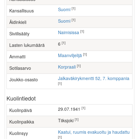
[1]
Suomi
Kansallisuus
[1]
Suomi
Äidinkieli
[1]
Naimisissa
Siviilisääty
[1]
6
Lasten lukumäärä
[1]
maanviljelijä
Ammatti
[1]
Korpraali
Sotilasarvo
Jalkaväkirykmentti 52, 7. komppania
Joukko-osasto
[1]
Kuolintiedot
[1]
29.07.1941
Kuolinpäivä
[1]
Tiiksjoki
Kuolinpaikka
Kaatui, ruumis evakuoitu ja haudattu
Kuolinsyy
[1]