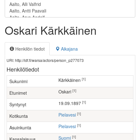
Oskari Kärkkäinen
Henkilön tiedot
Aikajana
URI: http://ldf.fi/warsa/actors/person_p277073
Henkilötiedot
[1]
Kärkkäinen
Sukunimi
[1]
Oskari
Etunimet
[1]
19.09.1897
Syntynyt
[1]
Pielavesi
Kotikunta
[1]
Pielavesi
Asuinkunta
[1]
Suomi
Kansalaisuus