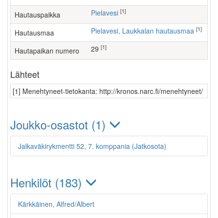
[1]
Pielavesi
Hautauspaikka
[1]
Pielavesi, Laukkalan hautausmaa
Hautausmaa
[1]
29
Hautapaikan numero
Lähteet
[1] Menehtyneet-tietokanta: http://kronos.narc.fi/menehtyneet/
Joukko-osastot (1)
Jalkaväkirykmentti 52, 7. komppania (Jatkosota)
Henkilöt (183)
Kärkkäinen, Alfred/Albert