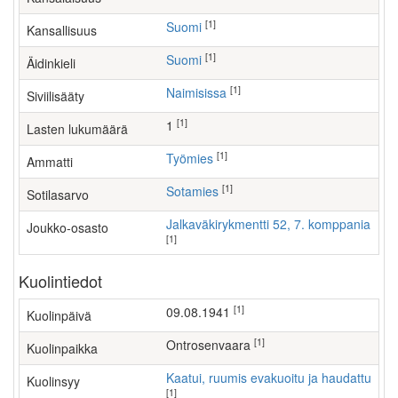
[1]
Suomi
Kansallisuus
[1]
Suomi
Äidinkieli
[1]
Naimisissa
Siviilisääty
[1]
1
Lasten lukumäärä
[1]
työmies
Ammatti
[1]
Sotamies
Sotilasarvo
Jalkaväkirykmentti 52, 7. komppania
Joukko-osasto
[1]
Kuolintiedot
[1]
09.08.1941
Kuolinpäivä
[1]
Ontrosenvaara
Kuolinpaikka
Kaatui, ruumis evakuoitu ja haudattu
Kuolinsyy
[1]