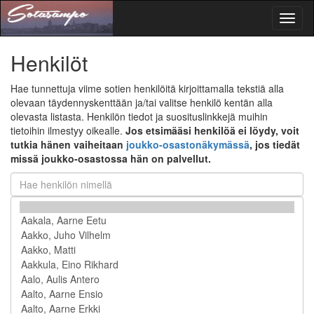
Toggl
naviga
Henkilöt
Hae tunnettuja viime sotien henkilöitä kirjoittamalla tekstiä alla
olevaan täydennyskenttään ja/tai valitse henkilö kentän alla
olevasta listasta. Henkilön tiedot ja suosituslinkkejä muihin
tietoihin ilmestyy oikealle.
Jos etsimääsi henkilöä ei löydy, voit
tutkia hänen vaiheitaan
joukko-osastonäkymässä
, jos tiedät
missä joukko-osastossa hän on palvellut.