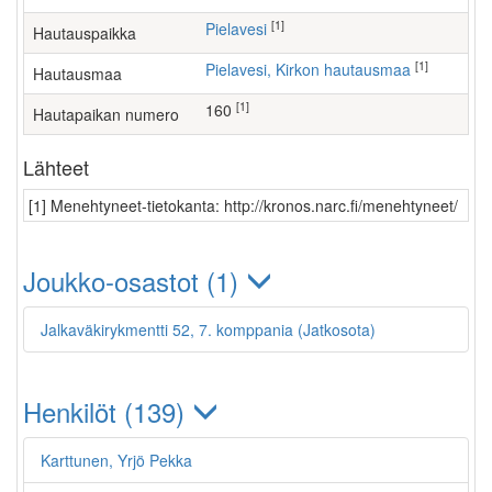
[1]
Pielavesi
Hautauspaikka
[1]
Pielavesi, Kirkon hautausmaa
Hautausmaa
[1]
160
Hautapaikan numero
Lähteet
[1] Menehtyneet-tietokanta: http://kronos.narc.fi/menehtyneet/
Joukko-osastot (1)
Jalkaväkirykmentti 52, 7. komppania (Jatkosota)
Henkilöt (139)
Karttunen, Yrjö Pekka