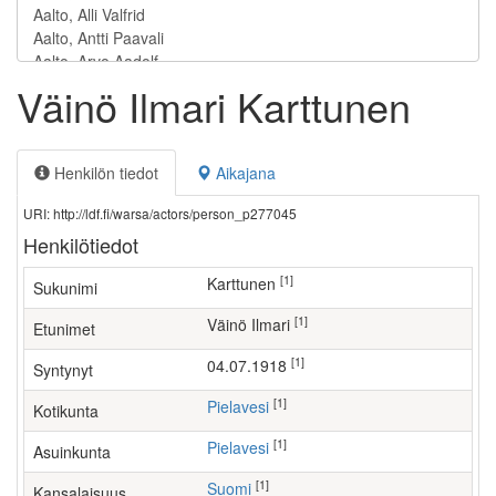
Väinö Ilmari Karttunen
Henkilön tiedot
Aikajana
URI: http://ldf.fi/warsa/actors/person_p277045
Henkilötiedot
[1]
Karttunen
Sukunimi
[1]
Väinö Ilmari
Etunimet
[1]
04.07.1918
Syntynyt
[1]
Pielavesi
Kotikunta
[1]
Pielavesi
Asuinkunta
[1]
Suomi
Kansalaisuus