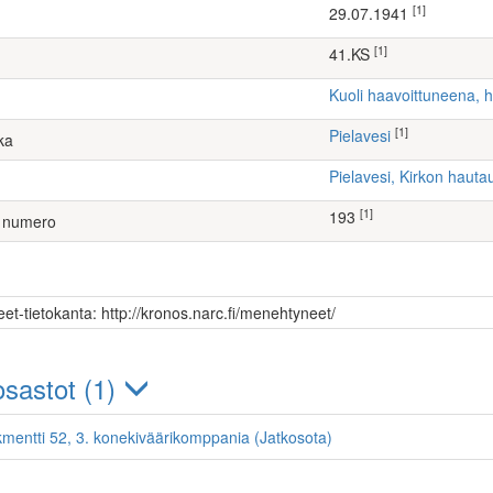
[1]
29.07.1941
[1]
41.KS
Kuoli haavoittuneena, 
[1]
Pielavesi
ka
Pielavesi, Kirkon haut
[1]
193
 numero
et-tietokanta: http://kronos.narc.fi/menehtyneet/
sastot (1)
kmentti 52, 3. konekiväärikomppania (Jatkosota)