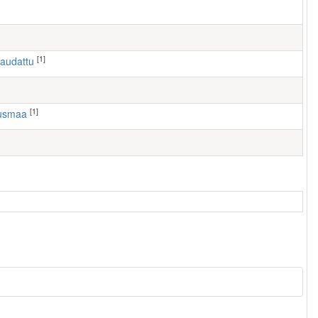
[1]
haudattu
[1]
ausmaa