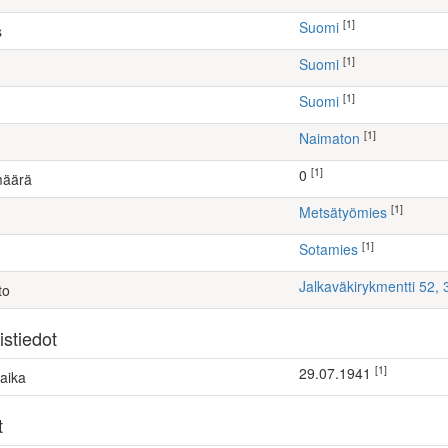
[1]
Suomi
s
[1]
Suomi
[1]
Suomi
[1]
Naimaton
[1]
0
määrä
[1]
metsätyömies
[1]
Sotamies
Jalkaväkirykmentti 52,
to
stiedot
[1]
29.07.1941
aika
t