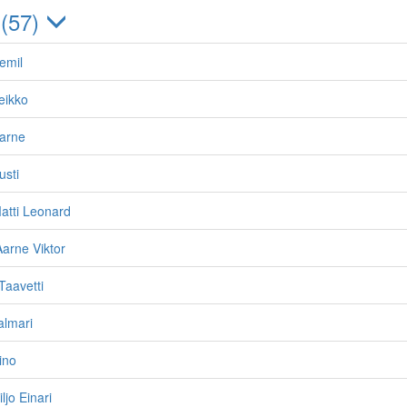
 (57)
emil
eikko
arne
usti
atti Leonard
arne Viktor
Taavetti
almari
ino
ljo Einari