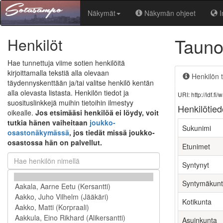
Näkymät
Näkymän ohjeet
I
Tauno
Henkilöt
Hae tunnettuja viime sotien henkilöitä
kirjoittamalla tekstiä alla olevaan
Henkilön t
täydennyskenttään ja/tai valitse henkilö kentän
alla olevasta listasta. Henkilön tiedot ja
URI: http://ldf.
suosituslinkkejä muihin tietoihin ilmestyy
Henkilötied
oikealle.
Jos etsimääsi henkilöä ei löydy, voit
tutkia hänen vaiheitaan
joukko-
Sukunimi
osastonäkymässä
, jos tiedät missä joukko-
osastossa hän on palvellut.
Etunimet
Syntynyt
Syntymäkun
Kotikunta
Asuinkunta