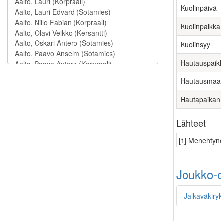
Kuolinpäivä
Kuolinpaikka
Kuolinsyy
Hautauspaik
Hautausmaa
Hautapaikan
Lähteet
[1] Menehtyne
Joukko-o
Jalkaväkiry