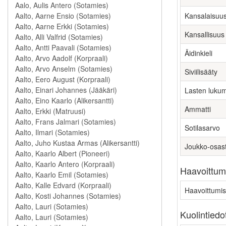
Kansalaisuu
Kansallisuus
Äidinkieli
Siviilisääty
Lasten luku
Ammatti
Sotilasarvo
Joukko-osas
Haavoittumi
Haavoittumis
Kuolintiedo