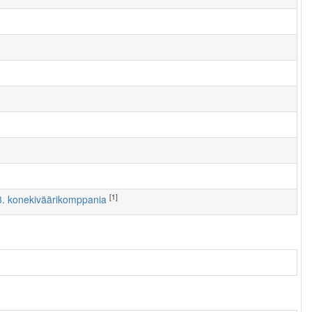
[1]
 3. konekiväärikomppania