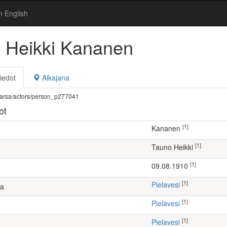
n English
 Heikki Kananen
iedot
Aikajana
fi/warsa/actors/person_p277041
ot
[1]
Kananen
[1]
Tauno Heikki
[1]
09.08.1910
[1]
Pielavesi
ta
[1]
Pielavesi
[1]
Pielavesi