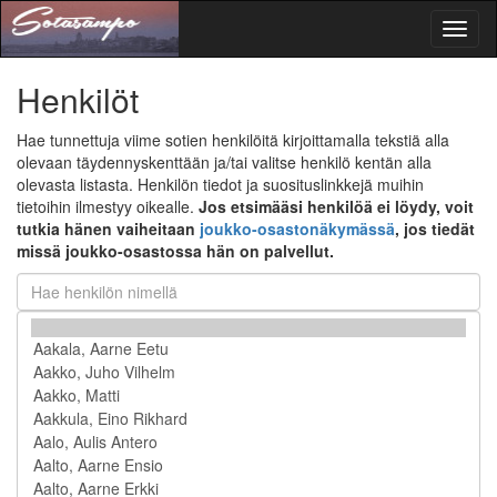
Toggl
naviga
Henkilöt
Hae tunnettuja viime sotien henkilöitä kirjoittamalla tekstiä alla
olevaan täydennyskenttään ja/tai valitse henkilö kentän alla
olevasta listasta. Henkilön tiedot ja suosituslinkkejä muihin
tietoihin ilmestyy oikealle.
Jos etsimääsi henkilöä ei löydy, voit
tutkia hänen vaiheitaan
joukko-osastonäkymässä
, jos tiedät
missä joukko-osastossa hän on palvellut.