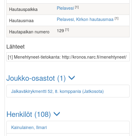
[1]
Pielavesi
Hautauspaikka
[1]
Pielavesi, Kirkon hautausmaa
Hautausmaa
[1]
129
Hautapaikan numero
Lähteet
[1] Menehtyneet-tietokanta: http://kronos.narc.fi/menehtyneet/
Joukko-osastot (1)
Jalkaväkirykmentti 52, 8. komppania (Jatkosota)
Henkilöt (108)
Kainulainen, Ilmari