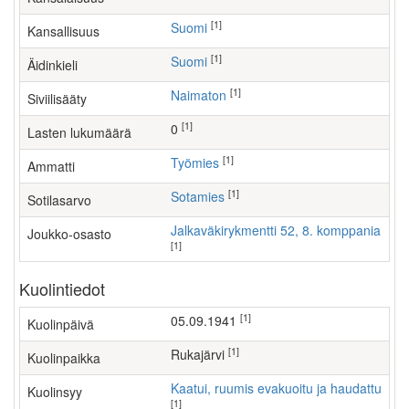
[1]
Suomi
Kansallisuus
[1]
Suomi
Äidinkieli
[1]
Naimaton
Siviilisääty
[1]
0
Lasten lukumäärä
[1]
työmies
Ammatti
[1]
Sotamies
Sotilasarvo
Jalkaväkirykmentti 52, 8. komppania
Joukko-osasto
[1]
Kuolintiedot
[1]
05.09.1941
Kuolinpäivä
[1]
Rukajärvi
Kuolinpaikka
Kaatui, ruumis evakuoitu ja haudattu
Kuolinsyy
[1]