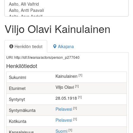
Viljo Olavi Kainulainen
Henkilön tiedot
Aikajana
URI: http://ldf.fi/warsa/actors/person_p277040
Henkilötiedot
[1]
Kainulainen
Sukunimi
[1]
Viljo Olavi
Etunimet
[1]
28.05.1918
Syntynyt
[1]
Pielavesi
Syntymäkunta
[1]
Pielavesi
Kotikunta
[1]
Suomi
Kansalaisuus